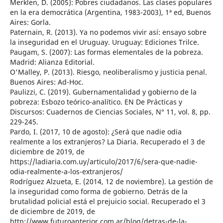
Merklen, D. (2005): Pobres ciudadanos. Las clases populares
en la era democrática (Argentina, 1983-2003), 1ª ed, Buenos
Aires: Gorla.
Paternain, R. (2013). Ya no podemos vivir así: ensayo sobre
la inseguridad en el Uruguay. Uruguay: Ediciones Trilce.
Paugam, S. (2007): Las formas elementales de la pobreza.
Madrid: Alianza Editorial.
O'Malley, P. (2013). Riesgo, neoliberalismo y justicia penal.
Buenos Aires: Ad-Hoc.
Paulizzi, C. (2019). Gubernamentalidad y gobierno de la
pobreza: Esbozo teórico-analítico. EN De Prácticas y
Discursos: Cuadernos de Ciencias Sociales, N° 11, vol. 8, pp.
229-245.
Pardo, I. (2017, 10 de agosto): ¿Será que nadie odia
realmente a los extranjeros? La Diaria. Recuperado el 3 de
diciembre de 2019, de
https://ladiaria.com.uy/articulo/2017/6/sera-que-nadie-
odia-realmente-a-los-extranjeros/
Rodríguez Alzueta, E. (2014, 12 de noviembre). La gestión de
la inseguridad como forma de gobierno. Detrás de la
brutalidad policial está el prejuicio social. Recuperado el 3
de diciembre de 2019, de
http://www.futuroanterior.com.ar/blog/detras-de-la-