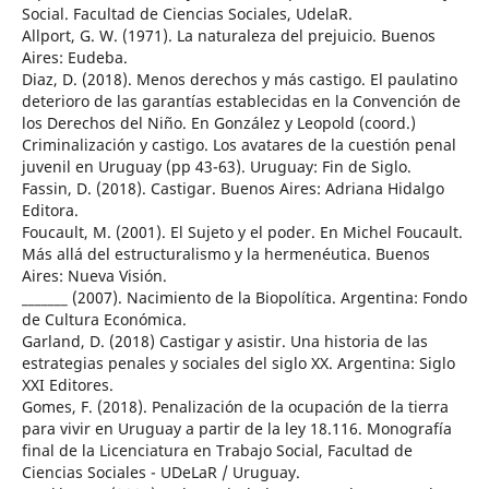
Social. Facultad de Ciencias Sociales, UdelaR.
Allport, G. W. (1971). La naturaleza del prejuicio. Buenos
Aires: Eudeba.
Diaz, D. (2018). Menos derechos y más castigo. El paulatino
deterioro de las garantías establecidas en la Convención de
los Derechos del Niño. En González y Leopold (coord.)
Criminalización y castigo. Los avatares de la cuestión penal
juvenil en Uruguay (pp 43-63). Uruguay: Fin de Siglo.
Fassin, D. (2018). Castigar. Buenos Aires: Adriana Hidalgo
Editora.
Foucault, M. (2001). El Sujeto y el poder. En Michel Foucault.
Más allá del estructuralismo y la hermenéutica. Buenos
Aires: Nueva Visión.
_______ (2007). Nacimiento de la Biopolítica. Argentina: Fondo
de Cultura Económica.
Garland, D. (2018) Castigar y asistir. Una historia de las
estrategias penales y sociales del siglo XX. Argentina: Siglo
XXI Editores.
Gomes, F. (2018). Penalización de la ocupación de la tierra
para vivir en Uruguay a partir de la ley 18.116. Monografía
final de la Licenciatura en Trabajo Social, Facultad de
Ciencias Sociales - UDeLaR / Uruguay.