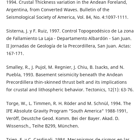
1994. Crustal Thickness variation in the Andean Foreland,
Argentina, from Converted Waves. Bulletin of the
Seismological Society of America, Vol. 84, No. 4:1097-1111.
Sisterna, J. y F. Ruiz, 1997. Control Topogeodésico de La zona
de Fallamiento La Laja - Departamento Albardón - San Juan.
II Jornadas de Geología de la Precordillera, San Juan. Actas:
167-171.
Smalley, R., J. Pujol, M. Regnier, J. Chiu, B. Isacks, and N.
Puebla, 1993. Basement seismicity beneath the Andean
Precordillera thin-skinned thrust belt and its implications
for crustal and lithospheric behavior. Tectonics, 12(1): 63-76.
Torge, W., L. Timmen, R. H. Röder and M. Schnül, 1994. The
IFE Absolute Gravity Program “South America“ 1988-1991,
Veröff, Deustche Geod. Komm. Bei der Bayer. Akad. D.
Wissensch., Teihe B299, München.
Triep, E. y C. Cardinali, 1984. Mecanismos de sismos en las