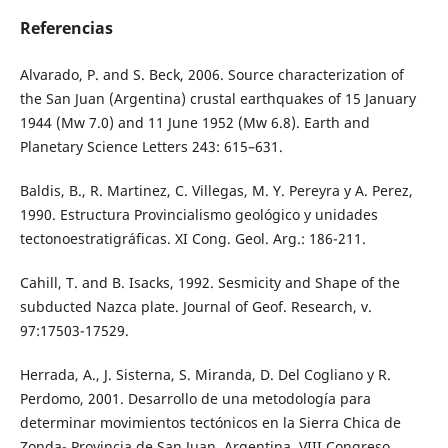
Referencias
Alvarado, P. and S. Beck, 2006. Source characterization of
the San Juan (Argentina) crustal earthquakes of 15 January
1944 (Mw 7.0) and 11 June 1952 (Mw 6.8). Earth and
Planetary Science Letters 243: 615–631.
Baldis, B., R. Martinez, C. Villegas, M. Y. Pereyra y A. Perez,
1990. Estructura Provincialismo geológico y unidades
tectonoestratigráficas. XI Cong. Geol. Arg.: 186-211.
Cahill, T. and B. Isacks, 1992. Sesmicity and Shape of the
subducted Nazca plate. Journal of Geof. Research, v.
97:17503-17529.
Herrada, A., J. Sisterna, S. Miranda, D. Del Cogliano y R.
Perdomo, 2001. Desarrollo de una metodología para
determinar movimientos tectónicos en la Sierra Chica de
Zonda- Provincia de San Juan. Argentina. VIII Congreso