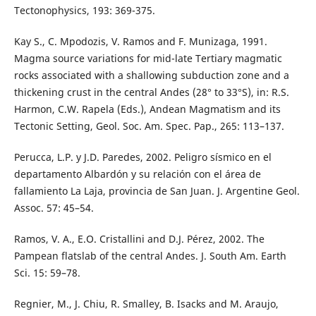
Tectonophysics, 193: 369-375.
Kay S., C. Mpodozis, V. Ramos and F. Munizaga, 1991.
Magma source variations for mid-late Tertiary magmatic
rocks associated with a shallowing subduction zone and a
thickening crust in the central Andes (28° to 33°S), in: R.S.
Harmon, C.W. Rapela (Eds.), Andean Magmatism and its
Tectonic Setting, Geol. Soc. Am. Spec. Pap., 265: 113–137.
Perucca, L.P. y J.D. Paredes, 2002. Peligro sísmico en el
departamento Albardón y su relación con el área de
fallamiento La Laja, provincia de San Juan. J. Argentine Geol.
Assoc. 57: 45–54.
Ramos, V. A., E.O. Cristallini and D.J. Pérez, 2002. The
Pampean flatslab of the central Andes. J. South Am. Earth
Sci. 15: 59–78.
Regnier, M., J. Chiu, R. Smalley, B. Isacks and M. Araujo,