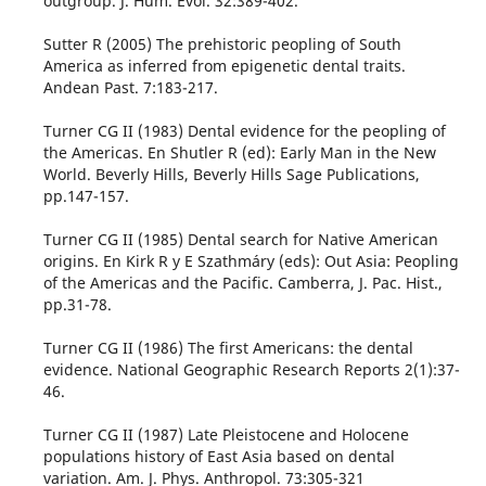
outgroup. J. Hum. Evol. 32:389-402.
Sutter R (2005) The prehistoric peopling of South
America as inferred from epigenetic dental traits.
Andean Past. 7:183-217.
Turner CG II (1983) Dental evidence for the peopling of
the Americas. En Shutler R (ed): Early Man in the New
World. Beverly Hills, Beverly Hills Sage Publications,
pp.147-157.
Turner CG II (1985) Dental search for Native American
origins. En Kirk R y E Szathmáry (eds): Out Asia: Peopling
of the Americas and the Pacific. Camberra, J. Pac. Hist.,
pp.31-78.
Turner CG II (1986) The first Americans: the dental
evidence. National Geographic Research Reports 2(1):37-
46.
Turner CG II (1987) Late Pleistocene and Holocene
populations history of East Asia based on dental
variation. Am. J. Phys. Anthropol. 73:305-321