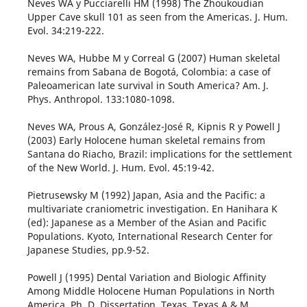
Neves WA y Pucciarelli HM (1998) The Zhoukoudian
Upper Cave skull 101 as seen from the Americas. J. Hum.
Evol. 34:219-222.
Neves WA, Hubbe M y Correal G (2007) Human skeletal
remains from Sabana de Bogotá, Colombia: a case of
Paleoamerican late survival in South America? Am. J.
Phys. Anthropol. 133:1080-1098.
Neves WA, Prous A, González-José R, Kipnis R y Powell J
(2003) Early Holocene human skeletal remains from
Santana do Riacho, Brazil: implications for the settlement
of the New World. J. Hum. Evol. 45:19-42.
Pietrusewsky M (1992) Japan, Asia and the Pacific: a
multivariate craniometric investigation. En Hanihara K
(ed): Japanese as a Member of the Asian and Pacific
Populations. Kyoto, International Research Center for
Japanese Studies, pp.9-52.
Powell J (1995) Dental Variation and Biologic Affinity
Among Middle Holocene Human Populations in North
America. Ph. D. Dissertation. Texas, Texas A & M