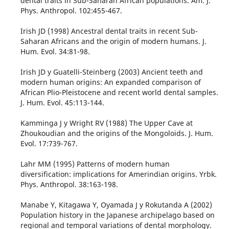
dental traits in Sub-Saharan African populations. Am. J.
Phys. Anthropol. 102:455-467.
Irish JD (1998) Ancestral dental traits in recent Sub-
Saharan Africans and the origin of modern humans. J.
Hum. Evol. 34:81-98.
Irish JD y Guatelli-Steinberg (2003) Ancient teeth and
modern human origins: An expanded comparison of
African Plio-Pleistocene and recent world dental samples.
J. Hum. Evol. 45:113-144.
Kamminga J y Wright RV (1988) The Upper Cave at
Zhoukoudian and the origins of the Mongoloids. J. Hum.
Evol. 17:739-767.
Lahr MM (1995) Patterns of modern human
diversification: implications for Amerindian origins. Yrbk.
Phys. Anthropol. 38:163-198.
Manabe Y, Kitagawa Y, Oyamada J y Rokutanda A (2002)
Population history in the Japanese archipelago based on
regional and temporal variations of dental morphology.