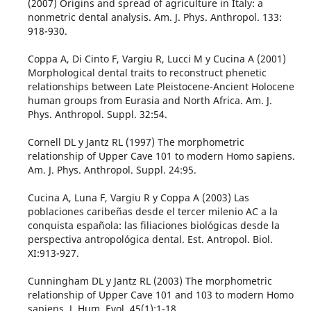
(2007) Origins and spread of agriculture in Italy: a
nonmetric dental analysis. Am. J. Phys. Anthropol. 133:
918-930.
Coppa A, Di Cinto F, Vargiu R, Lucci M y Cucina A (2001)
Morphological dental traits to reconstruct phenetic
relationships between Late Pleistocene-Ancient Holocene
human groups from Eurasia and North Africa. Am. J.
Phys. Anthropol. Suppl. 32:54.
Cornell DL y Jantz RL (1997) The morphometric
relationship of Upper Cave 101 to modern Homo sapiens.
Am. J. Phys. Anthropol. Suppl. 24:95.
Cucina A, Luna F, Vargiu R y Coppa A (2003) Las
poblaciones caribeñas desde el tercer milenio AC a la
conquista española: las filiaciones biológicas desde la
perspectiva antropológica dental. Est. Antropol. Biol.
XI:913-927.
Cunningham DL y Jantz RL (2003) The morphometric
relationship of Upper Cave 101 and 103 to modern Homo
sapiens. J. Hum. Evol. 45(1):1-18.