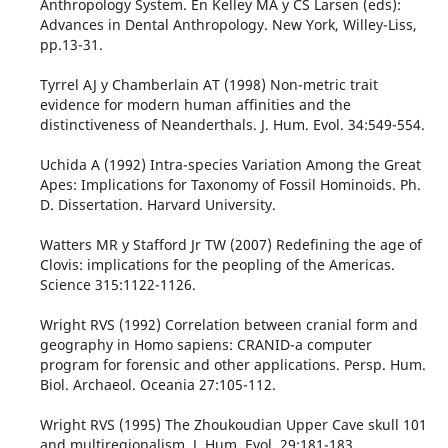
Anthropology System. En Kelley MA y CS Larsen (eds):
Advances in Dental Anthropology. New York, Willey-Liss,
pp.13-31.
Tyrrel AJ y Chamberlain AT (1998) Non-metric trait
evidence for modern human affinities and the
distinctiveness of Neanderthals. J. Hum. Evol. 34:549-554.
Uchida A (1992) Intra-species Variation Among the Great
Apes: Implications for Taxonomy of Fossil Hominoids. Ph.
D. Dissertation. Harvard University.
Watters MR y Stafford Jr TW (2007) Redefining the age of
Clovis: implications for the peopling of the Americas.
Science 315:1122-1126.
Wright RVS (1992) Correlation between cranial form and
geography in Homo sapiens: CRANID-a computer
program for forensic and other applications. Persp. Hum.
Biol. Archaeol. Oceania 27:105-112.
Wright RVS (1995) The Zhoukoudian Upper Cave skull 101
and multiregionalism. J. Hum. Evol. 29:181-183.