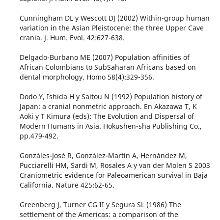
Cunningham DL y Wescott DJ (2002) Within-group human
variation in the Asian Pleistocene: the three Upper Cave
crania. J. Hum. Evol. 42:627-638.
Delgado-Burbano ME (2007) Population affinities of
African Colombians to SubSaharan Africans based on
dental morphology. Homo 58(4):329-356.
Dodo Y, Ishida H y Saitou N (1992) Population history of
Japan: a cranial nonmetric approach. En Akazawa T, K
Aoki y T Kimura (eds): The Evolution and Dispersal of
Modern Humans in Asia. Hokushen-sha Publishing Co.,
pp.479-492.
Gonzáles-José R, González-Martín A, Hernández M,
Pucciarelli HM, Sardi M, Rosales A y van der Molen S 2003
Craniometric evidence for Paleoamerican survival in Baja
California. Nature 425:62-65.
Greenberg J, Turner CG II y Segura SL (1986) The
settlement of the Americas: a comparison of the