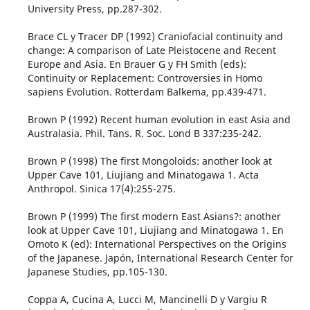
University Press, pp.287-302.
Brace CL y Tracer DP (1992) Craniofacial continuity and
change: A comparison of Late Pleistocene and Recent
Europe and Asia. En Brauer G y FH Smith (eds):
Continuity or Replacement: Controversies in Homo
sapiens Evolution. Rotterdam Balkema, pp.439-471.
Brown P (1992) Recent human evolution in east Asia and
Australasia. Phil. Tans. R. Soc. Lond B 337:235-242.
Brown P (1998) The first Mongoloids: another look at
Upper Cave 101, Liujiang and Minatogawa 1. Acta
Anthropol. Sinica 17(4):255-275.
Brown P (1999) The first modern East Asians?: another
look at Upper Cave 101, Liujiang and Minatogawa 1. En
Omoto K (ed): International Perspectives on the Origins
of the Japanese. Japón, International Research Center for
Japanese Studies, pp.105-130.
Coppa A, Cucina A, Lucci M, Mancinelli D y Vargiu R