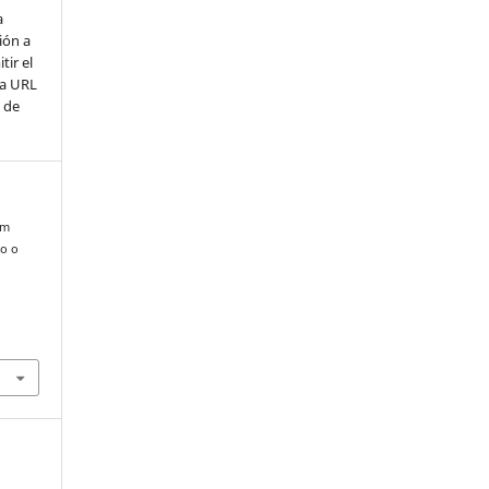
a
ción a
tir el
la URL
 de
em
do o