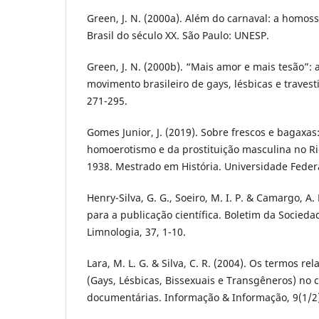
Green, J. N. (2000a). Além do carnaval: a homo
Brasil do século XX. São Paulo: UNESP.
Green, J. N. (2000b). “Mais amor e mais tesão”:
movimento brasileiro de gays, lésbicas e travest
271-295.
Gomes Junior, J. (2019). Sobre frescos e bagaxas:
homoerotismo e da prostituição masculina no Ri
1938. Mestrado em História. Universidade Feder
Henry-Silva, G. G., Soeiro, M. I. P. & Camargo, A
para a publicação científica. Boletim da Socieda
Limnologia, 37, 1-10.
Lara, M. L. G. & Silva, C. R. (2004). Os termos r
(Gays, Lésbicas, Bissexuais e Transgêneros) no 
documentárias. Informação & Informação, 9(1/2)