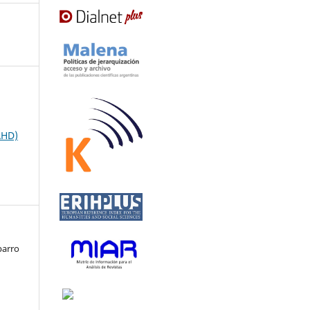
AHD)
barro