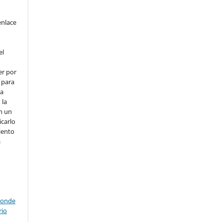
enlace
el
er por
 para
la
 la
en un
icarlo
iento
a
a
n
donde
rio