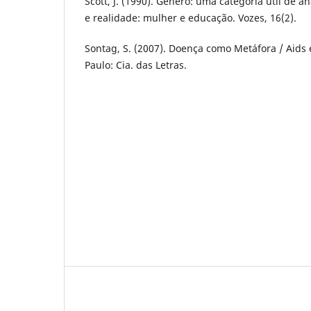
Scott, J. (1990). Gênero: uma categoria útil de an
e realidade: mulher e educação. Vozes, 16(2).
Sontag, S. (2007). Doença como Metáfora / Aids 
Paulo: Cia. das Letras.