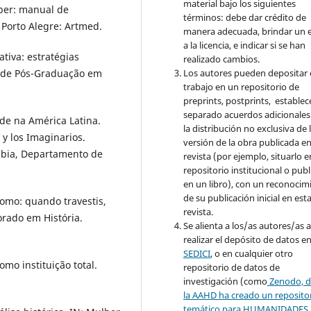
material bajo los siguientes
aber: manual de
términos: debe dar
crédito de
Porto Alegre: Artmed.
manera adecuada
, brindar un 
a la licencia, e
indicar si se han
ativa: estratégias
realizado cambios
.
ma de Pós-Graduação em
Los autores pueden depositar 
trabajo en un repositorio de
preprints, postprints, establec
separado acuerdos adicionales
ade na América Latina.
la distribución no exclusiva de 
 y los Imaginarios.
versión de la obra publicada en
ômbia, Departamento de
revista (por ejemplo, situarlo 
repositorio institucional o publ
en un libro), con un reconocim
de su publicación inicial en est
tomo: quando travestis,
revista.
rado em História.
Se alienta a los/as autores/as 
realizar el depósito de datos e
SEDICI
, o en cualquier otro
omo instituição total.
repositorio de datos de
investigación (como
Z
enodo, 
la AAHD ha creado un reposito
temático para
HUMANIDADES