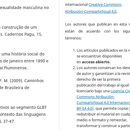
internacional
Creative Commons
ssexualidade masculina no
Atribución-CompartirIgual 4.0
.
Los autores que publican en esta r
 a construção de um
están de acuerdo con los sigui
is. Cadernos Pagu, 15,
términos:
Los artículos publicados en la r
 uma história social do
se encuentran disponibles
o de Janeiro entre 1890 e
en
acceso abierto.
al Fluminense.
Los autores conservan los der
de autor y garantizan a la revis
derecho de ser la primera
. F. M. (2009). Caminhos
publicación del trabajo al igual
de Brasileira de
licenciarlo bajo una
Licencia Cr
Commons Atribución-
CompartirIgual 4.0 Internacion
elativos ao segmento GLBT
BY-SA 4.0)
, que permite copiar 
contexto das linguagens
redistribuir el material en cual
medio o formato y remezclar,
, 37-47.
transformar y construir a partir