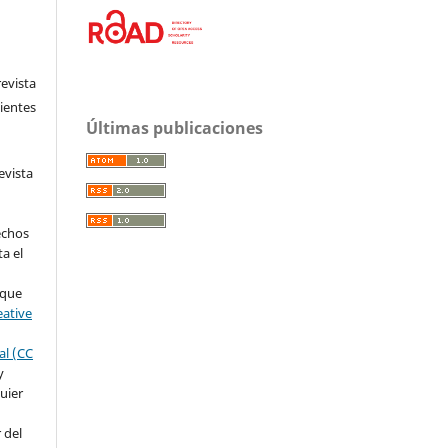
evista
entes
Últimas publicaciones
evista
echos
ta el
 que
eative
al (CC
y
quier
 del