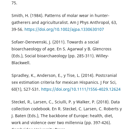
75.
Smith, H. (1984). Patterns of molar wear in hunter-
gatherers and agriculturalist. Am J Phys Anthropol, 63,
39-56.
https://doi.org/10.1002/ajpa.1330630107
Sofaer-Derevenski, J. (2011). Towards a social
bioarchaeology of age. En S. Agarwal y B. Glencross
(Eds.), Social bioarchaeology (pp. 285-311). Willey-
Blackwell.
Spradley, K., Anderson, E., y Tise, L. (2014). Postcranial
sex estimation criteria for mexican Hispanics. J For Sci,
60(1), S27-S31.
https://doi.org/10.1111/1556-4029.12624
Steckel, R., Larsen, C., Sciulli, P. y Walker, P. (2018). Data
collection codebook. En R. Steckel, C. Larsen, C. Roberts y
J. Baten (Eds.), The backbone of Europe: health, diet,
work and violence over two millennia (pp. 397-426).