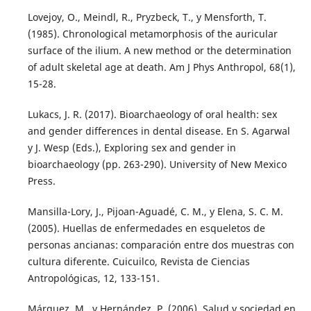
Lovejoy, O., Meindl, R., Pryzbeck, T., y Mensforth, T.
(1985). Chronological metamorphosis of the auricular
surface of the ilium. A new method or the determination
of adult skeletal age at death. Am J Phys Anthropol, 68(1),
15-28.
Lukacs, J. R. (2017). Bioarchaeology of oral health: sex
and gender differences in dental disease. En S. Agarwal
y J. Wesp (Eds.), Exploring sex and gender in
bioarchaeology (pp. 263-290). University of New Mexico
Press.
Mansilla-Lory, J., Pijoan-Aguadé, C. M., y Elena, S. C. M.
(2005). Huellas de enfermedades en esqueletos de
personas ancianas: comparación entre dos muestras con
cultura diferente. Cuicuilco, Revista de Ciencias
Antropológicas, 12, 133-151.
Márquez, M., y Hernández, P. (2006). Salud y sociedad en