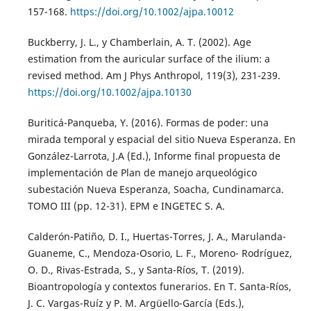
157-168.
https://doi.org/10.1002/ajpa.10012
Buckberry, J. L., y Chamberlain, A. T. (2002). Age
estimation from the auricular surface of the ilium: a
revised method. Am J Phys Anthropol, 119(3), 231-239.
https://doi.org/10.1002/ajpa.10130
Buriticá-Panqueba, Y. (2016). Formas de poder: una
mirada temporal y espacial del sitio Nueva Esperanza. En
González-Larrota, J.A (Ed.), Informe final propuesta de
implementación de Plan de manejo arqueológico
subestación Nueva Esperanza, Soacha, Cundinamarca.
TOMO III (pp. 12-31). EPM e INGETEC S. A.
Calderón-Patiño, D. I., Huertas-Torres, J. A., Marulanda-
Guaneme, C., Mendoza-Osorio, L. F., Moreno- Rodríguez,
O. D., Rivas-Estrada, S., y Santa-Ríos, T. (2019).
Bioantropología y contextos funerarios. En T. Santa-Ríos,
J. C. Vargas-Ruíz y P. M. Argüello-García (Eds.),