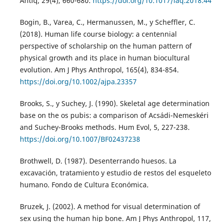
Antiq, 29(4), 660-680.
https://doi.org/10.1017/laq.2018.44
Bogin, B., Varea, C., Hermanussen, M., y Scheffler, C.
(2018). Human life course biology: a centennial
perspective of scholarship on the human pattern of
physical growth and its place in human biocultural
evolution. Am J Phys Anthropol, 165(4), 834-854.
https://doi.org/10.1002/ajpa.23357
Brooks, S., y Suchey, J. (1990). Skeletal age determination
base on the os pubis: a comparison of Acsádi-Nemeskéri
and Suchey-Brooks methods. Hum Evol, 5, 227-238.
https://doi.org/10.1007/BF02437238
Brothwell, D. (1987). Desenterrando huesos. La
excavación, tratamiento y estudio de restos del esqueleto
humano. Fondo de Cultura Económica.
Bruzek, J. (2002). A method for visual determination of
sex using the human hip bone. Am J Phys Anthropol, 117,