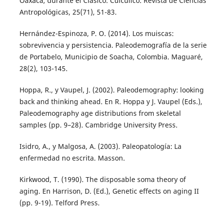
Oaxaca, durante el Clásico. Cuicuilco. Revista de Ciencias
Antropológicas, 25(71), 51-83.
Hernández-Espinoza, P. O. (2014). Los muiscas:
sobrevivencia y persistencia. Paleodemografía de la serie
de Portabelo, Municipio de Soacha, Colombia. Maguaré,
28(2), 103-145.
Hoppa, R., y Vaupel, J. (2002). Paleodemography: looking
back and thinking ahead. En R. Hoppa y J. Vaupel (Eds.),
Paleodemography age distributions from skeletal
samples (pp. 9–28). Cambridge University Press.
Isidro, A., y Malgosa, A. (2003). Paleopatología: La
enfermedad no escrita. Masson.
Kirkwood, T. (1990). The disposable soma theory of
aging. En Harrison, D. (Ed.), Genetic effects on aging II
(pp. 9-19). Telford Press.