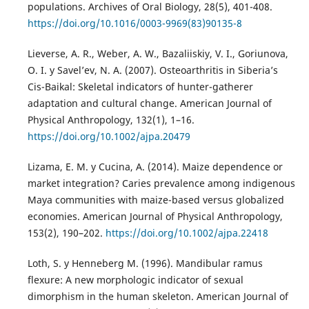
populations. Archives of Oral Biology, 28(5), 401-408.
https://doi.org/10.1016/0003-9969(83)90135-8
Lieverse, A. R., Weber, A. W., Bazaliiskiy, V. I., Goriunova,
O. I. y Savel’ev, N. A. (2007). Osteoarthritis in Siberia’s
Cis-Baikal: Skeletal indicators of hunter-gatherer
adaptation and cultural change. American Journal of
Physical Anthropology, 132(1), 1–16.
https://doi.org/10.1002/ajpa.20479
Lizama, E. M. y Cucina, A. (2014). Maize dependence or
market integration? Caries prevalence among indigenous
Maya communities with maize-based versus globalized
economies. American Journal of Physical Anthropology,
153(2), 190–202.
https://doi.org/10.1002/ajpa.22418
Loth, S. y Henneberg M. (1996). Mandibular ramus
flexure: A new morphologic indicator of sexual
dimorphism in the human skeleton. American Journal of