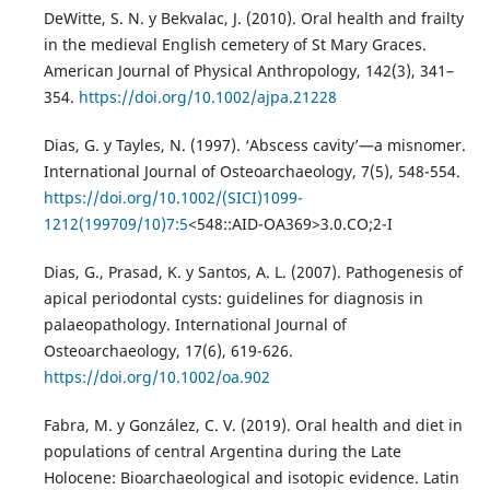
DeWitte, S. N. y Bekvalac, J. (2010). Oral health and frailty
in the medieval English cemetery of St Mary Graces.
American Journal of Physical Anthropology, 142(3), 341–
354.
https://doi.org/10.1002/ajpa.21228
Dias, G. y Tayles, N. (1997). ‘Abscess cavity’—a misnomer.
International Journal of Osteoarchaeology, 7(5), 548-554.
https://doi.org/10.1002/(SICI)1099-
1212(199709/10)7:5
<548::AID-OA369>3.0.CO;2-I
Dias, G., Prasad, K. y Santos, A. L. (2007). Pathogenesis of
apical periodontal cysts: guidelines for diagnosis in
palaeopathology. International Journal of
Osteoarchaeology, 17(6), 619-626.
https://doi.org/10.1002/oa.902
Fabra, M. y González, C. V. (2019). Oral health and diet in
populations of central Argentina during the Late
Holocene: Bioarchaeological and isotopic evidence. Latin