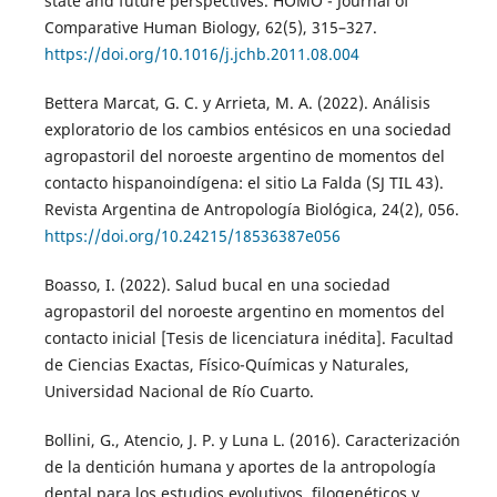
state and future perspectives. HOMO - Journal of
Comparative Human Biology, 62(5), 315–327.
https://doi.org/10.1016/j.jchb.2011.08.004
Bettera Marcat, G. C. y Arrieta, M. A. (2022). Análisis
exploratorio de los cambios entésicos en una sociedad
agropastoril del noroeste argentino de momentos del
contacto hispanoindígena: el sitio La Falda (SJ TIL 43).
Revista Argentina de Antropología Biológica, 24(2), 056.
https://doi.org/10.24215/18536387e056
Boasso, I. (2022). Salud bucal en una sociedad
agropastoril del noroeste argentino en momentos del
contacto inicial [Tesis de licenciatura inédita]. Facultad
de Ciencias Exactas, Físico-Químicas y Naturales,
Universidad Nacional de Río Cuarto.
Bollini, G., Atencio, J. P. y Luna L. (2016). Caracterización
de la dentición humana y aportes de la antropología
dental para los estudios evolutivos, filogenéticos y