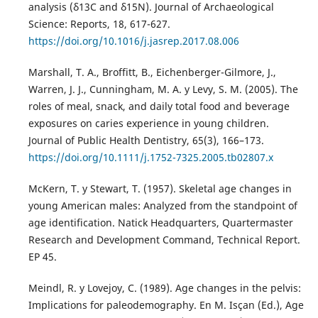
analysis (δ13C and δ15N). Journal of Archaeological
Science: Reports, 18, 617-627.
https://doi.org/10.1016/j.jasrep.2017.08.006
Marshall, T. A., Broffitt, B., Eichenberger-Gilmore, J.,
Warren, J. J., Cunningham, M. A. y Levy, S. M. (2005). The
roles of meal, snack, and daily total food and beverage
exposures on caries experience in young children.
Journal of Public Health Dentistry, 65(3), 166–173.
https://doi.org/10.1111/j.1752-7325.2005.tb02807.x
McKern, T. y Stewart, T. (1957). Skeletal age changes in
young American males: Analyzed from the standpoint of
age identification. Natick Headquarters, Quartermaster
Research and Development Command, Technical Report.
EP 45.
Meindl, R. y Lovejoy, C. (1989). Age changes in the pelvis:
Implications for paleodemography. En M. Isçan (Ed.), Age