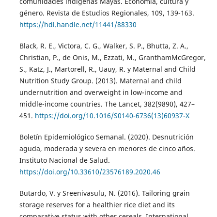
comunidades indígenas Mayas. Economía, cultura y
género. Revista de Estudios Regionales, 109, 139-163.
https://hdl.handle.net/11441/88330
Black, R. E., Victora, C. G., Walker, S. P., Bhutta, Z. A.,
Christian, P., de Onis, M., Ezzati, M., GranthamMcGregor,
S., Katz, J., Martorell, R., Uauy, R. y Maternal and Child
Nutrition Study Group. (2013). Maternal and child
undernutrition and overweight in low-income and
middle-income countries. The Lancet, 382(9890), 427–
451.
https://doi.org/10.1016/S0140-6736(13)60937-X
Boletín Epidemiológico Semanal. (2020). Desnutrición
aguda, moderada y severa en menores de cinco años.
Instituto Nacional de Salud.
https://doi.org/10.33610/23576189.2020.46
Butardo, V. y Sreenivasulu, N. (2016). Tailoring grain
storage reserves for a healthier rice diet and its
comparative status with other cereals. International