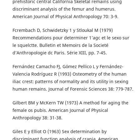
prehistoric central California Skeletal remains using
discriminant analysis of the femur and humerus.
American Journal of Physical Anthropology 70: 3-9.
Fcrembach D, Schwidetzky 1 y Stloukal M (1979)
Recommendations pour determiner 1’agc et le sexo sur
le squelctte. Bulletin et Memoirs de la Societé
d’Anthropologie dc Paris. Série XIII, pp. 7-45.
Fernández Camacho FJ, Gómez Pellico L y Fernández-
Valencia Rodríguez R (1993) Osteometry of the human
iliac crest: patterns of normality and its utility in sexing
human remains. Journal of Forensic Sciences 38: 779-787.
Gilbert BM y McKern TW (1973) A method for aging the
female os pubis. American Journal of Physical
Anthropology 38: 31-38.
Giles E y Elliot O (1963) Sex determination by
discriminant function analysis of crania. American