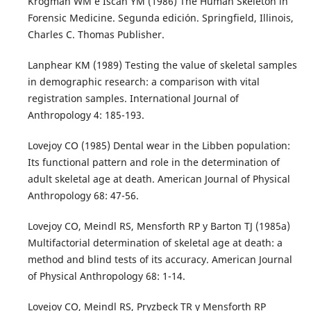
Krogman WM e Iscan YM (1986) The Human Skeleton in
Forensic Medicine. Segunda edición. Springfield, Illinois,
Charles C. Thomas Publisher.
Lanphear KM (1989) Testing the value of skeletal samples
in demographic research: a comparison with vital
registration samples. International Journal of
Anthropology 4: 185-193.
Lovejoy CO (1985) Dental wear in the Libben population:
Its functional pattern and role in the determination of
adult skeletal age at death. American Journal of Physical
Anthropology 68: 47-56.
Lovejoy CO, Meindl RS, Mensforth RP y Barton TJ (1985a)
Multifactorial determination of skeletal age at death: a
method and blind tests of its accuracy. American Journal
of Physical Anthropology 68: 1-14.
Lovejoy CO, Meindl RS, Pryzbeck TR y Mensforth RP