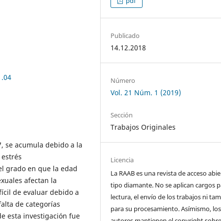
pdf
Publicado
14.12.2018
1.04
Número
Vol. 21 Núm. 1 (2019)
Sección
Trabajos Originales
C7, se acumula debido a la
 estrés
Licencia
el grado en que la edad
La RAAB es una revista de acceso abie
exuales afectan la
tipo diamante. No se aplican cargos p
fícil de evaluar debido a
lectura, el envío de los trabajos ni t
falta de categorías
para su procesamiento. Asímismo, lo
de esta investigación fue
autores mantienen el copyright sobre