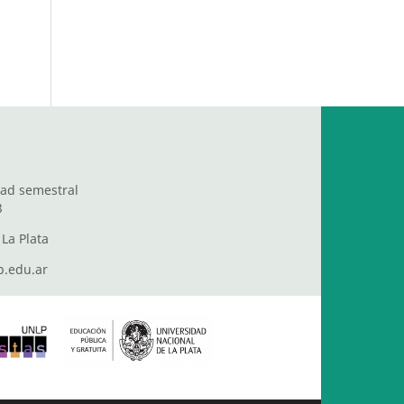
dad semestral
3
La Plata
.edu.ar