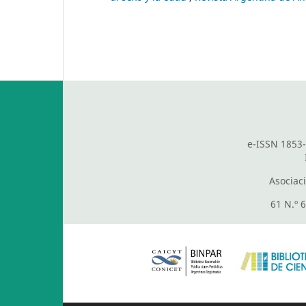
e-ISSN 1853-
Asociac
61 N.º 