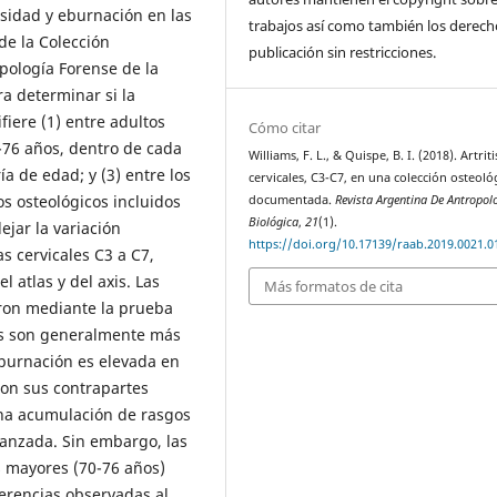
osidad y eburnación en las
trabajos así como también los derech
de la Colección
publicación sin restricciones.
pología Forense de la
a determinar si la
ifiere (1) entre adultos
Cómo citar
-76 años, dentro de cada
Williams, F. L., & Quispe, B. I. (2018). Artriti
a de edad; y (3) entre los
cervicales, C3-C7, en una colección osteoló
s osteológicos incluidos
documentada.
Revista Argentina De Antropol
Biológica
,
21
(1).
ejar la variación
https://doi.org/10.17139/raab.2019.0021.0
s cervicales C3 a C7,
l atlas y del axis. Las
Más formatos de cita
aron mediante la prueba
cas son generalmente más
burnación es elevada en
on sus contrapartes
na acumulación de rasgos
vanzada. Sin embargo, las
s mayores (70-76 años)
erencias observadas al