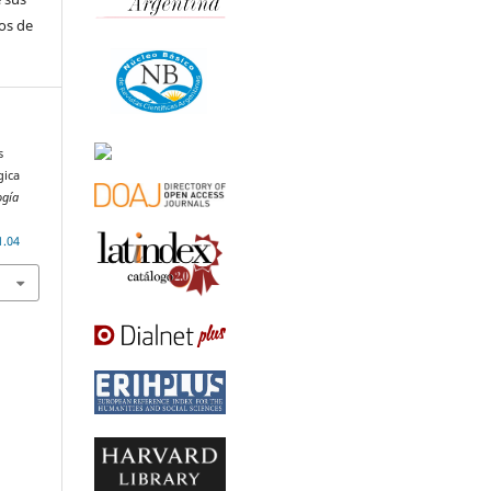
os de
s
gica
ogía
1.04