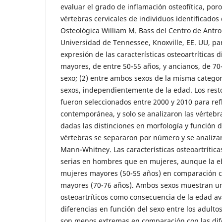
evaluar el grado de inflamación osteofítica, por
vértebras cervicales de individuos identificados 
Osteológica William M. Bass del Centro de Antro
Universidad de Tennessee, Knoxville, EE. UU, par
expresión de las características osteoartríticas d
mayores, de entre 50-55 años, y ancianos, de 70
sexo; (2) entre ambos sexos de la misma categorí
sexos, independientemente de la edad. Los resto
fueron seleccionados entre 2000 y 2010 para refl
contemporánea, y solo se analizaron las vértebra
dadas las distinciones en morfología y función de
vértebras se separaron por número y se analiz
Mann-Whitney. Las características osteoartríti
serias en hombres que en mujeres, aunque la e
mujeres mayores (50-55 años) en comparación c
mayores (70-76 años). Ambos sexos muestran u
osteoartríticos como consecuencia de la edad a
diferencias en función del sexo entre los adulto
son menos extremas en comparación con las dif