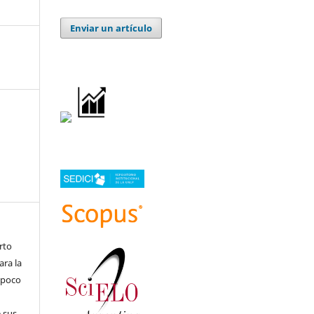
Enviar un artículo
rto
ara la
ampoco
s
 sus