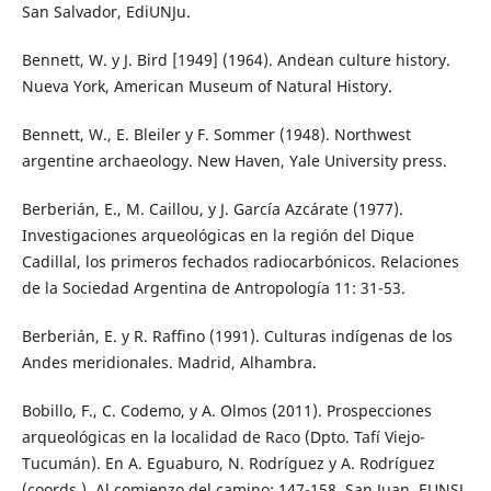
San Salvador, EdiUNJu.
Bennett, W. y J. Bird [1949] (1964). Andean culture history.
Nueva York, American Museum of Natural History.
Bennett, W., E. Bleiler y F. Sommer (1948). Northwest
argentine archaeology. New Haven, Yale University press.
Berberián, E., M. Caillou, y J. García Azcárate (1977).
Investigaciones arqueológicas en la región del Dique
Cadillal, los primeros fechados radiocarbónicos. Relaciones
de la Sociedad Argentina de Antropología 11: 31-53.
Berberián, E. y R. Raffino (1991). Culturas indígenas de los
Andes meridionales. Madrid, Alhambra.
Bobillo, F., C. Codemo, y A. Olmos (2011). Prospecciones
arqueológicas en la localidad de Raco (Dpto. Tafí Viejo-
Tucumán). En A. Eguaburo, N. Rodríguez y A. Rodríguez
(coords.), Al comienzo del camino: 147-158. San Juan, EUNSJ.