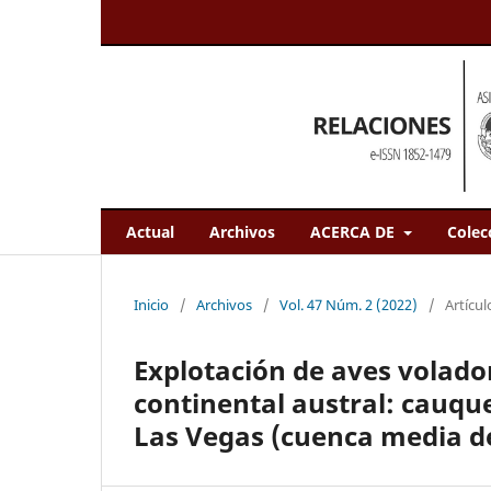
Actual
Archivos
ACERCA DE
Colec
Inicio
/
Archivos
/
Vol. 47 Núm. 2 (2022)
/
Artícul
Explotación de aves volado
continental austral: cauqu
Las Vegas (cuenca media de