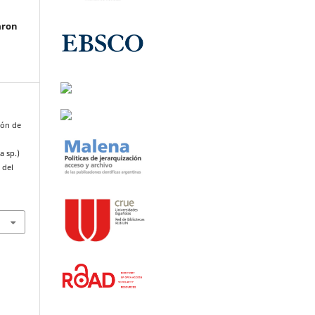
aron
ción de
a sp.)
 del
.