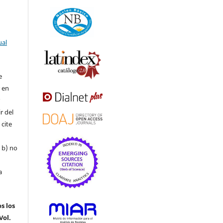
ual
e
r en
r
r del
 cite
, b) no
a
s los
Vol.