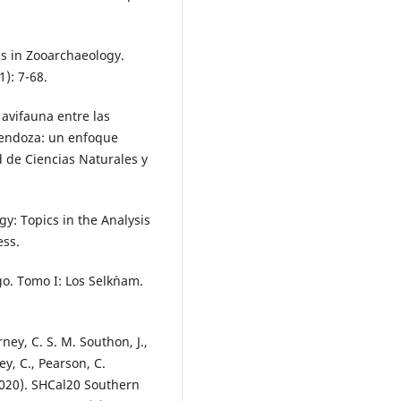
ons in Zooarchaeology.
): 7-68.
 avifauna entre las
Mendoza: un enfoque
d de Ciencias Naturales y
gy: Topics in the Analysis
ess.
go. Tomo I: Los Selk´nam.
rney, C. S. M. Southon, J.,
ey, C., Pearson, C.
(2020). SHCal20 Southern