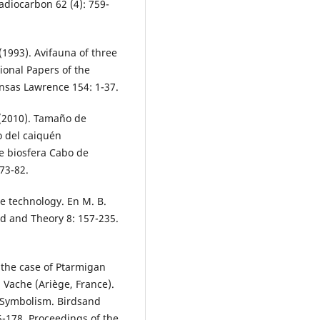
adiocarbon 62 (4): 759-
 (1993). Avifauna of three
ional Papers of the
nsas Lawrence 154: 1-37.
. (2010). Tamaño de
vo del caiquén
e biosfera Cabo de
 73-82.
e technology. En M. B.
od and Theory 8: 157-235.
: the case of Ptarmigan
 Vache (Ariège, France).
nd Symbolism. Birdsand
-178. Proceedings of the