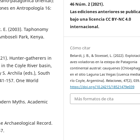
eano-patagónica oriental):
46 Núm. 2 (2021).
iones en Antropología 16:
Las ediciones anteriores se public
bajo una licencia CC BY-NC 4.0
internacional.
R. E. (2003). Taphonomy
Amboseli Park, Kenya.
Cómo citar
Belardi, J. B., & Stoessel, L. (2022). Explota
(2021). Hunter-gatherers in
aves voladoras en la estepa de Patagonia
in the Coyle River basin,
continental austral: cauquenes (Chloephag
S. Archila (eds.), South
en el sitio Laguna Las Vegas (cuenca media
141-157. One World
río Coyle, Argentina).
Relaciones
,
47
(2), 039
https://doi.org/10.24215/18521479e039
Más formatos de cita
Modern Myths. Academic
the Archaeological Record.
57.