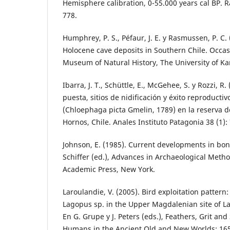
Hemisphere calibration, 0-55.000 years cal BP. R
778.
Humphrey, P. S., Péfaur, J. E. y Rasmussen, P. C.
Holocene cave deposits in Southern Chile. Occas
Museum of Natural History, The University of Ka
Ibarra, J. T., Schüttle, E., McGehee, S. y Rozzi, R
puesta, sitios de nidificación y éxito reproducti
(Chloephaga picta Gmelin, 1789) en la reserva d
Hornos, Chile. Anales Instituto Patagonia 38 (1):
Johnson, E. (1985). Current developments in bon
Schiffer (ed.), Advances in Archaeological Meth
Academic Press, New York.
Laroulandie, V. (2005). Bird exploitation pattern
Lagopus sp. in the Upper Magdalenian site of La
En G. Grupe y J. Peters (eds.), Feathers, Grit a
Humans in the Ancient Old and New Worlds: 165