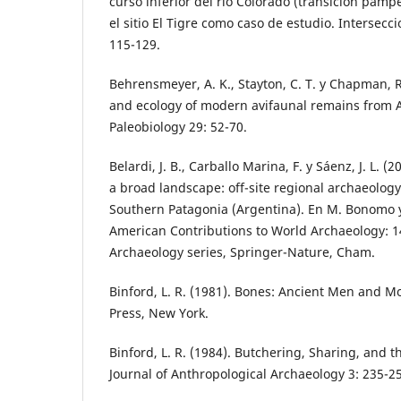
curso inferior del río Colorado (transición pamp
el sitio El Tigre como caso de estudio. Intersecc
115-129.
Behrensmeyer, A. K., Stayton, C. T. y Chapman, 
and ecology of modern avifaunal remains from 
Paleobiology 29: 52-70.
Belardi, J. B., Carballo Marina, F. y Sáenz, J. L. 
a broad landscape: off-site regional archaeology 
Southern Patagonia (Argentina). En M. Bonomo y 
American Contributions to World Archaeology: 
Archaeology series, Springer-Nature, Cham.
Binford, L. R. (1981). Bones: Ancient Men and 
Press, New York.
Binford, L. R. (1984). Butchering, Sharing, and 
Journal of Anthropological Archaeology 3: 235-2