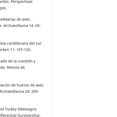
antes. Perspectivas
gos.
eletarias de aves.
a. Archaeofauna 14: 69-
zona cordillerana del sur
erken 11: 107-126.
tado de la cuestión y
da. Revista de
rvación de huesos de aves
 Archaeofauna 24: 209-
Wild Turkey (Meleagris
fferential Survivorship.