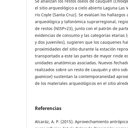
Se analizan los restos óseos de cauquén (
Chloe
el sitio arqueológico a cielo abierto Laguna Las
río Coyle (Santa Cruz). Se evalúan los hallazgos 
arqueológica y tafonómica suprarregional, region
de restos (NISP=23), junto con el patrón de part
evidencias de consumo y las categorías etarias (
y dos juveniles), sugieren que los cauquenes ha
proximidades del sitio durante la estación repr
transportado a este las partes de mayor rinde e
unidades anatómicas asociadas. Nuevos fechado
realizados sobre un resto de cauquén y otro s
guanicoe
) sustentan la contemporaneidad aprox
de los materiales arqueológicos en el sitio alre
Referencias
Alcaráz, A. P. (2015). Aprovechamiento antrópic