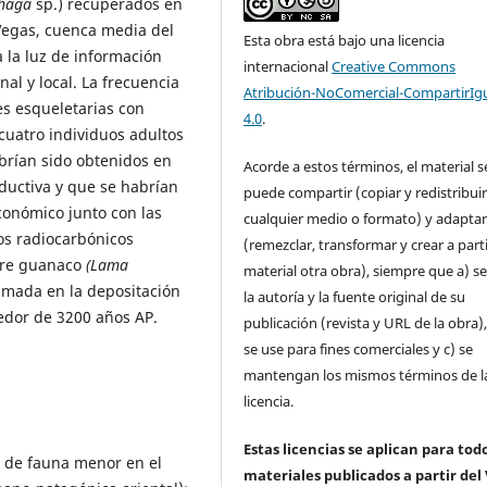
phaga
sp.) recuperados en
 Vegas, cuenca media del
Esta obra está bajo una licencia
a la luz de información
internacional
Creative Commons
al y local. La frecuencia
Atribución-NoComercial-CompartirIg
es esqueletarias con
4.0
.
cuatro individuos adultos
brían sido obtenidos en
Acorde a estos términos, el material s
oductiva y que se habrían
puede compartir (copiar y redistribui
conómico junto con las
cualquier medio o formato) y adapta
s radiocarbónicos
(remezclar, transformar y crear a parti
obre guanaco
(Lama
material otra obra), siempre que a) se
imada en la depositación
la autoría y la fuente original de su
dedor de 3200 años AP.
publicación (revista y URL de la obra)
se use para fines comerciales y c) se
mantengan los mismos términos de l
licencia.
Estas licencias se aplican para todo
o de fauna menor en el
materiales publicados a partir del 