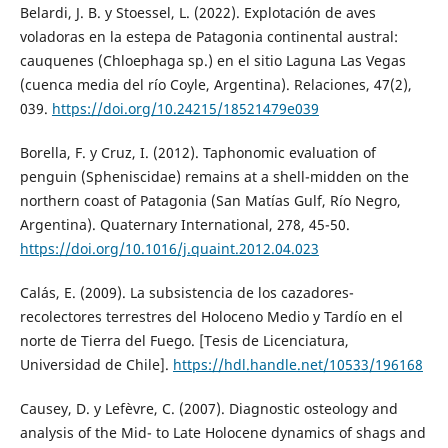
Belardi, J. B. y Stoessel, L. (2022). Explotación de aves
voladoras en la estepa de Patagonia continental austral:
cauquenes (Chloephaga sp.) en el sitio Laguna Las Vegas
(cuenca media del río Coyle, Argentina). Relaciones, 47(2),
039.
https://doi.org/10.24215/18521479e039
Borella, F. y Cruz, I. (2012). Taphonomic evaluation of
penguin (Spheniscidae) remains at a shell-midden on the
northern coast of Patagonia (San Matías Gulf, Río Negro,
Argentina). Quaternary International, 278, 45-50.
https://doi.org/10.1016/j.quaint.2012.04.023
Calás, E. (2009). La subsistencia de los cazadores-
recolectores terrestres del Holoceno Medio y Tardío en el
norte de Tierra del Fuego. [Tesis de Licenciatura,
Universidad de Chile].
https://hdl.handle.net/10533/196168
Causey, D. y Lefèvre, C. (2007). Diagnostic osteology and
analysis of the Mid- to Late Holocene dynamics of shags and