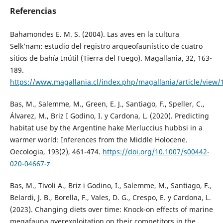
Referencias
Bahamondes E. M. S. (2004). Las aves en la cultura
Selk’nam: estudio del registro arqueofaunístico de cuatro
sitios de bahía Inútil (Tierra del Fuego). Magallania, 32, 163-
189.
https://www.magallania.cl/index.php/magallania/article/view/
Bas, M., Salemme, M., Green, E. J., Santiago, F., Speller, C.,
Álvarez, M., Briz I Godino, I. y Cardona, L. (2020). Predicting
habitat use by the Argentine hake Merluccius hubbsi in a
warmer world: Inferences from the Middle Holocene.
Oecologia, 193(2), 461-474.
https://doi.org/10.1007/s00442-
020-04667-z
Bas, M., Tivoli A., Briz i Godino, I., Salemme, M., Santiago, F.,
Belardi, J. B., Borella, F., Vales, D. G., Crespo, E. y Cardona, L.
(2023). Changing diets over time: Knock-on effects of marine
megafauna overexploitation on their competitors in the