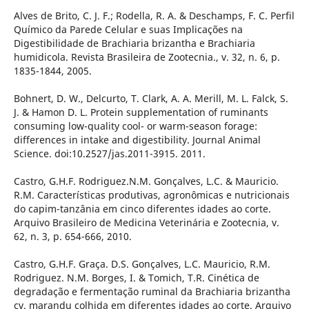
Alves de Brito, C. J. F.; Rodella, R. A. & Deschamps, F. C. Perfil
Químico da Parede Celular e suas Implicações na
Digestibilidade de Brachiaria brizantha e Brachiaria
humidicola. Revista Brasileira de Zootecnia., v. 32, n. 6, p.
1835-1844, 2005.
Bohnert, D. W., Delcurto, T. Clark, A. A. Merill, M. L. Falck, S.
J. & Hamon D. L. Protein supplementation of ruminants
consuming low-quality cool- or warm-season forage:
differences in intake and digestibility. Journal Animal
Science. doi:10.2527/jas.2011-3915. 2011.
Castro, G.H.F. Rodriguez.N.M. Gonçalves, L.C. & Mauricio.
R.M. Características produtivas, agronômicas e nutricionais
do capim-tanzânia em cinco diferentes idades ao corte.
Arquivo Brasileiro de Medicina Veterinária e Zootecnia, v.
62, n. 3, p. 654-666, 2010.
Castro, G.H.F. Graça. D.S. Gonçalves, L.C. Mauricio, R.M.
Rodriguez. N.M. Borges, I. & Tomich, T.R. Cinética de
degradação e fermentação ruminal da Brachiaria brizantha
cv. marandu colhida em diferentes idades ao corte. Arquivo