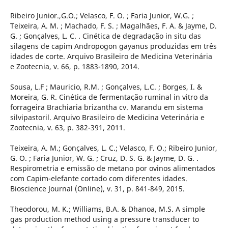
Ribeiro Junior.,G.O.; Velasco, F. O. ; Faria Junior, W.G. ;
Teixeira, A. M. ; Machado, F. S. ; Magalhães, F. A. & Jayme, D.
G. ; Gonçalves, L. C. . Cinética de degradação in situ das
silagens de capim Andropogon gayanus produzidas em três
idades de corte. Arquivo Brasileiro de Medicina Veterinária
e Zootecnia, v. 66, p. 1883-1890, 2014.
Sousa, L.F ; Mauricio, R.M. ; Gonçalves, L.C. ; Borges, I. &
Moreira, G. R. Cinética de fermentação ruminal in vitro da
forrageira Brachiaria brizantha cv. Marandu em sistema
silvipastoril. Arquivo Brasileiro de Medicina Veterinária e
Zootecnia, v. 63, p. 382-391, 2011.
Teixeira, A. M.; Gonçalves, L. C.; Velasco, F. O.; Ribeiro Junior,
G. O. ; Faria Junior, W. G. ; Cruz, D. S. G. & Jayme, D. G. .
Respirometria e emissão de metano por ovinos alimentados
com Capim-elefante cortado com diferentes idades.
Bioscience Journal (Online), v. 31, p. 841-849, 2015.
Theodorou, M. K.; Williams, B.A. & Dhanoa, M.S. A simple
gas production method using a pressure transducer to