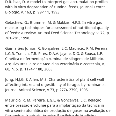
D.R. Isac, D. A model to interpret gas accumulation profiles
with in vitro degradation of ruminal feeds. Journal Teoret
Biologic, v. 163, p. 99-111, 1993.
Getachew, G.; Blummel, M. & Makkar, H.P.S. In vitro gas
measuring techniques for assessment of nutritional quality
of feeds: a review. Animal Feed Science Technology. v. 72, p.
261-281, 1998.
Guimarães Júnior, R. Gonçalves, L.C. Maurício. R.M. Pereira,
L.G.R. Tomich, T.R. Pires, D.A.A. Jayme, D.G. & Sousa, L.F.
Cinética de fermentação ruminal de silagens de Milheto.
Arquivo Brasileiro de Medicina Veterinária e Zootecnia, v.
60, n. 5, p. 1174-1180, 2008.
Jung, H.J.G. & Allen, M.S. Characteristics of plant cell wall
affecting intake and digestibility of forages by ruminants.
Journal Animal Science, v.73, p.2774-2790, 1995.
Mauricio, R. M. Pereira, L.G.L. & Gonçalves, L.C. Relação
entre pressão e volume para a implantação da técnica in
vitro semi-automática de produção de gases na avaliação de
forrageiras tropicais. Arquivo Brasileiro de Medicina