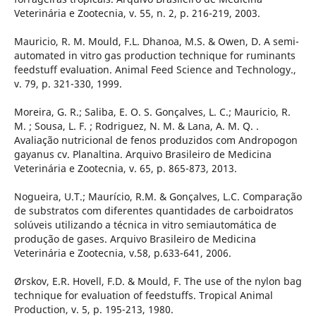
Veterinária e Zootecnia, v. 55, n. 2, p. 216-219, 2003.
Mauricio, R. M. Mould, F.L. Dhanoa, M.S. & Owen, D. A semi-
automated in vitro gas production technique for ruminants
feedstuff evaluation. Animal Feed Science and Technology.,
v. 79, p. 321-330, 1999.
Moreira, G. R.; Saliba, E. O. S. Gonçalves, L. C.; Mauricio, R.
M. ; Sousa, L. F. ; Rodriguez, N. M. & Lana, A. M. Q. .
Avaliação nutricional de fenos produzidos com Andropogon
gayanus cv. Planaltina. Arquivo Brasileiro de Medicina
Veterinária e Zootecnia, v. 65, p. 865-873, 2013.
Nogueira, U.T.; Maurício, R.M. & Gonçalves, L.C. Comparação
de substratos com diferentes quantidades de carboidratos
solúveis utilizando a técnica in vitro semiautomática de
produção de gases. Arquivo Brasileiro de Medicina
Veterinária e Zootecnia, v.58, p.633-641, 2006.
Ørskov, E.R. Hovell, F.D. & Mould, F. The use of the nylon bag
technique for evaluation of feedstuffs. Tropical Animal
Production, v. 5, p. 195-213, 1980.