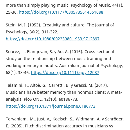
more than simply playing music. Psychology of Music, 44(1),
25-36.
https://doi.org/10.1177/0305735614551088
Stein, M. I. (1953). Creativity and culture. The Journal of
Psychology, 36(2), 311-322.
https://doi.org/10.1080/00223980.1953.9712897
Suárez, L., Elangovan, S. y Au, A. (2016). Cross‐sectional
study on the relationship between music training and
working memory in adults. Australian Journal of Psychology,
68(1), 38-46.
https://doi.org/10.1111/ajpy.12087
Talamini, F., Altoè, G., Carretti, B. y Grassi, M. (2017).
Musicians have better memory than nonmusicians: A meta-
analysis. PloS ONE, 12(10), e0186773.
https://doi.org/10.1371/journal.pone.0186773
Tervaniemi, M., Just, V., Koelsch, S., Widmann, A. y Schröger,
E. (2005). Pitch discrimination accuracy in musicians vs