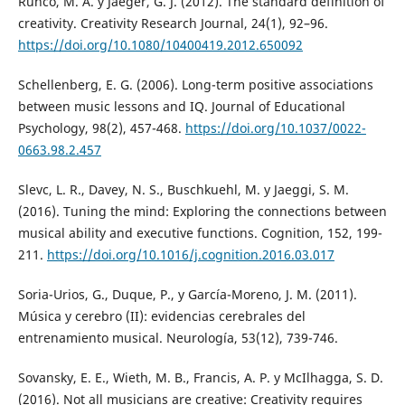
Runco, M. A. y Jaeger, G. J. (2012). The standard definition of
creativity. Creativity Research Journal, 24(1), 92–96.
https://doi.org/10.1080/10400419.2012.650092
Schellenberg, E. G. (2006). Long-term positive associations
between music lessons and IQ. Journal of Educational
Psychology, 98(2), 457-468.
https://doi.org/10.1037/0022-
0663.98.2.457
Slevc, L. R., Davey, N. S., Buschkuehl, M. y Jaeggi, S. M.
(2016). Tuning the mind: Exploring the connections between
musical ability and executive functions. Cognition, 152, 199-
211.
https://doi.org/10.1016/j.cognition.2016.03.017
Soria-Urios, G., Duque, P., y García-Moreno, J. M. (2011).
Música y cerebro (II): evidencias cerebrales del
entrenamiento musical. Neurología, 53(12), 739-746.
Sovansky, E. E., Wieth, M. B., Francis, A. P. y McIlhagga, S. D.
(2016). Not all musicians are creative: Creativity requires