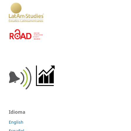
Idioma
English
Español