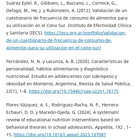
Suárez Eytel, R., Gibbons, L., Bazzano, L., Cormick, G.,
Defagó, M., He, J. y Rubinstein, A. (2012). Validación de un
cuestionario de frecuencia de consumo de alimentos para
su utilización en el Cono Sur. Instituto de Efectividad Clínica
y Sanitaria (IECS).
https://iecs.org.ar/portfolio/validacion-
de-un-cuestionario-de-frecuencia-de-consumo-de-
alimentos-para-su-utilizacion-en-el-cono-sur/
Fernández, N. N. y Lacunza, A. B. (2020). Características de
personalidad, hábitos alimentarios y diagnóstico
nutricional. Estudio en adolescentes con sobrepeso y
obesidad en Monteros, Argentina. Revista de Salud Pública,
22(1), 1–8.
https://doi.org/10.15446/rsap.v22n1.76175
Flores-Vázquez, A. S., Rodríguez-Rocha, N. P., Herrera-
Echauri, D. D. y Macedo-Ojeda, G. (2024). A systematic
review of educational nutrition interventions based on
behavioral theories in school adolescents. Appetite, 192 , 1–
15.
https://doi.org/10.1016/j.appet.2023.107087