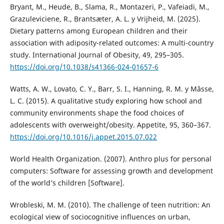
Bryant, M., Heude, B., Slama, R., Montazeri, P., Vafeiadi, M.,
Grazuleviciene, R., Brantsæter, A. L. y Vrijheid, M. (2025).
Dietary patterns among European children and their
association with adiposity-related outcomes: A multi-country
study. International Journal of Obesity, 49, 295–305.
https://doi.org/10.1038/s41366-024-01657-6
Watts, A. W., Lovato, C. Y., Barr, S. I., Hanning, R. M. y Mâsse,
L. C. (2015). A qualitative study exploring how school and
community environments shape the food choices of
adolescents with overweight/obesity. Appetite, 95, 360–367.
https://doi.org/10.1016/j.appet.2015.07.022
World Health Organization. (2007). Anthro plus for personal
computers: Software for assessing growth and development
of the world’s children [Software].
Wrobleski, M. M. (2010). The challenge of teen nutrition: An
ecological view of sociocognitive influences on urban,