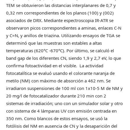
TEM se obtuvieron las distancias interplanares de 0,7 y
0,32 nm correspondientes de los planos (100) y (002)
asociados de DRX. Mediante espectroscopia IR-ATR se
observaron picos correspondientes a aminas, enlaces C-N
y C=N, y anillos de triazina. Utilizando ensayos de TGA se
determinó que las muestras son estables a altas
temperaturas (620°C -670°C). Por último, se calculó el
band gap de los diferentes CN, siendo 1,9 y 2,7 eV, lo que
confirma fotoactividad en el visible. La actividad
fotocatalítica se evaluó usando el colorante naranja de
metilo (NM) con máximo de absorción a 462 nm. Se
irradiaron suspensiones de 100 ml con 1x10-5 M de NM y
20 mg/l de fotocatalizador durante 210 min con 2
sistemas de irradiación; uno con un simulador solar y otro
con sistema de 4 lámparas UV con emisión centrada en
350 nm. Como blancos de estos ensayos, se usó la
fotólisis del NM en ausencia de CN y la desaparición del