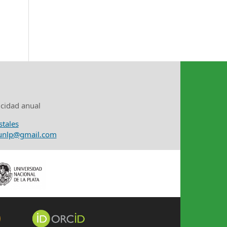
icidad anual
stales
nunlp@gmail.com