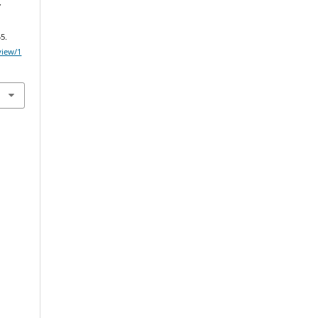
Y
45.
/view/1