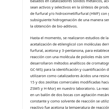
basados en catalizadores sólidos metálicos, áci
sean activos y selectivos en la síntesis de pro
de furfural y/o hidroximetilfurfural (HMF) con g
subsiguiente hidrogenación de una manera sen
la obtención de bio-aditivos.
Hasta el momento, se realizaron estudios de la
acetalización de etilenglicol con moléculas d
furfural, acetona y 3-pentanona, para establece
reacción con una molécula de polioles más simp
desarrollaron métodos analíticos de cromatogr
GC-MS) para la identificación y cuantificación 
utilizaron como catalizadores ácidos una resin
15 y dos zeolitas comerciales modificadas haci
ZSM5 y H-Mor) en nuestro laboratorio. La reac
en un balón de dos bocas con agitación mecáni
constante y como solvente de reacción se utiliz
reactivo fue acetona la temperatura de reacción