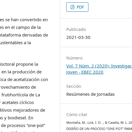
PDF
les se han convertido en
es en el campo de la
Publicado
plataforma derivadas de
2021-03-30
stentables a la
Número
doctoral propone la
Vol. 7 Núm. 2 (2020): Investiga
a en la producción de
Joven - EBEC 2020
tica de acetalización con
Sección
provechamiento de
Resúmenes de Jornadas
frutihortícola de La
acetales cíclicos
ditivos mejoradores de
Cómo citar
s y biodiesel. En
Montaña, M., Lick, I. D. ., & Casella, M. L. (2
o de procesos “one-pot”
DISEÑO DE UN PROCESO “ONE-POT” PARA