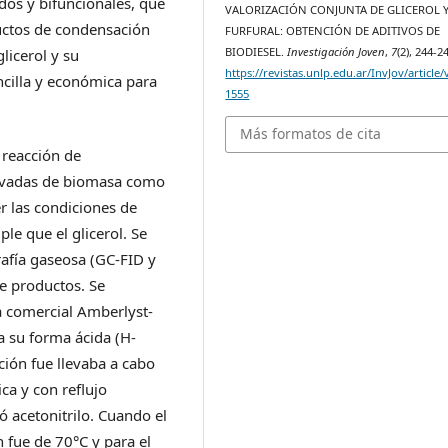
dos y bifuncionales, que
VALORIZACIÓN CONJUNTA DE GLICEROL 
ductos de condensación
FURFURAL: OBTENCIÓN DE ADITIVOS DE
BIODIESEL.
Investigación Joven
,
7
(2), 244-2
licerol y su
https://revistas.unlp.edu.ar/InvJov/article
cilla y económica para
1555
Más formatos de cita
 reacción de
erivadas de biomasa como
r las condiciones de
le que el glicerol. Se
afía gaseosa (GC-FID y
de productos. Se
a comercial Amberlyst-
a su forma ácida (H-
ción fue llevaba a cabo
ca y con reflujo
ó acetonitrilo. Cuando el
 fue de 70°C y para el