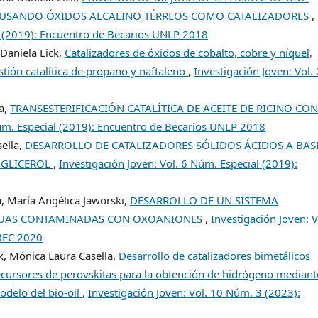
CO USANDO ÓXIDOS ALCALINO TÉRREOS COMO CATALIZADORES
,
al (2019): Encuentro de Becarios UNLP 2018
 Daniela Lick,
Catalizadores de óxidos de cobalto, cobre y níquel,
tión catalítica de propano y naftaleno
,
Investigación Joven: Vol. 
a,
TRANSESTERIFICACIÓN CATALÍTICA DE ACEITE DE RICINO CO
Núm. Especial (2019): Encuentro de Becarios UNLP 2018
ella,
DESARROLLO DE CATALIZADORES SÓLIDOS ÁCIDOS A BAS
E GLICEROL
,
Investigación Joven: Vol. 6 Núm. Especial (2019):
, María Angélica Jaworski,
DESARROLLO DE UN SISTEMA
GUAS CONTAMINADAS CON OXOANIONES
,
Investigación Joven: V
EBEC 2020
ck, Mónica Laura Casella,
Desarrollo de catalizadores bimetálicos
recursores de perovskitas para la obtención de hidrógeno mediant
delo del bio-oil
,
Investigación Joven: Vol. 10 Núm. 3 (2023):