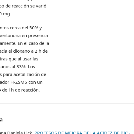
po de reacción se varió
50 mg.
ntos cerca del 50% y
-pentanona en presencia
vamente. En el caso de la
cia el dioxano a 2 h de
tras que al usar las
canos al 33%. Los
 para acetalización de
lizador H-ZSM5 con un
 de 1h de reacción.
/a
ana Daniela Lick,
PROCESOS DE MEJORA DE LA ACIDEZ DE BIO-