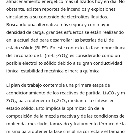
almacenamiento energético más utilizados hoy en día. No
obstante, existen reportes de incendios y explosiones
vinculados a su contenido de electrolitos líquidos.
Buscando una alternativa más segura y con mayor
densidad de carga, grandes esfuerzos se están realizando
en la actualidad para desarrollar las baterías de Li de
estado sólido (BLES). En este contexto, la fase monoclínica
del zirconato de Li (m-Li
ZrO
) es considerado como un
2
3
posible electrolito sólido debido a su gran conductividad
iónica, estabilidad mecánica e inercia química.
El plan de trabajo contempla una primera etapa de
acondicionamiento de los reactivos de partida, Li
CO
y m-
2
3
ZrO
, para obtener m-Li
ZrO
mediante la síntesis en
2
2
3
estado sólido. Esto implica la optimización de la
composición de la mezcla reactiva y de las condiciones de
molienda, mezclado, tamizado y tratamiento térmico de la
misma para obtener la fase cristalina correcta y el tamaño