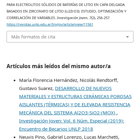
PARA ELECTROLITOS SÓLIDOS DE BATERÍAS DE LITIO EN CAPA DELGADA
BASADOS EN ZIRCONATO DE LITIO (Li2ZrO3). ESTUDIO, OPTIMIZACIÓN Y
CORRELACIÓN DE VARIABLES.
Investigación Joven
,
7
(2), 256-257.
https://revistas.unlp.edu.ar/InvJov/article/view/11561
Más formatos de cita
Artículos más leídos del mismo autor/a
María Florencia Hernández, Nicolás Rendtorff,
Gustavo Suarez,
DESARROLLO DE NUEVOS
MATERIALES Y ESTRUCTURAS CERÁMICAS POROSAS
AISLANTES (TÉRMICAS) Y DE ELEVADA RESISTENCIA
MECÁNICA DEL SISTEMA Al2O3-SiO2-(MOX)
,
Investigación Joven: Vol. 6 Núm. Especial (2019):
Encuentro de Becarios UNLP 2018
Neuvis Pino, Gabriel Lorenzo, Lucas Marchetti,