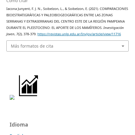
Cómo citar
Iacona Junyent, F. J. N., Soibelzon, L., & Soibelzon, E. (2021). COMPARACIONES
BIOESTRATIGRÁFICAS Y PALEOBIOGEOGRÁFICAS ENTRE LAS ZONAS
SERRANAS Y EXTRASERRANAS DEL CENTRO ESTE DE LA REGIÓN PAMPEANA
DURANTE EL PLEISTOCENO: EL APORTE DE LOS MAMÍFEROS.
Investigación
Joven
,
7
(2), 378-379.
https://revistas.unlp.edu.ar/InvJov/article/view/11716
Más formatos de cita
Idioma