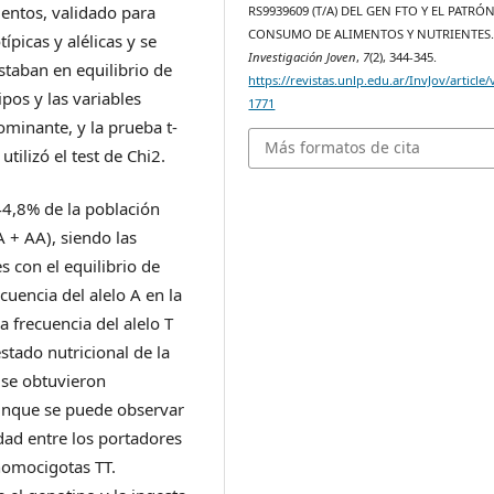
entos, validado para
RS9939609 (T/A) DEL GEN FTO Y EL PATRÓ
CONSUMO DE ALIMENTOS Y NUTRIENTES
ípicas y alélicas y se
Investigación Joven
,
7
(2), 344-345.
staban en equilibrio de
https://revistas.unlp.edu.ar/InvJov/article
pos y las variables
1771
ominante, y la prueba t-
Más formatos de cita
utilizó el test de Chi2.
 44,8% de la población
A + AA), siendo las
s con el equilibrio de
uencia del alelo A en la
 frecuencia del alelo T
estado nutricional de la
 se obtuvieron
aunque se puede observar
ad entre los portadores
homocigotas TT.