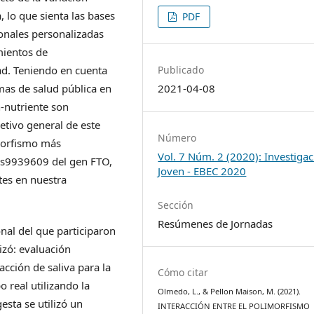
, lo que sienta las bases
PDF
ionales personalizadas
mientos de
ad. Teniendo en cuenta
Publicado
mas de salud pública en
2021-04-08
n-nutriente son
etivo general de este
Número
imorfismo más
Vol. 7 Núm. 2 (2020): Investiga
 rs9939609 del gen FTO,
Joven - EBEC 2020
tes en nuestra
Sección
Resúmenes de Jornadas
onal del que participaron
izó: evaluación
acción de saliva para la
Cómo citar
 real utilizando la
Olmedo, L., & Pellon Maison, M. (2021).
esta se utilizó un
INTERACCIÓN ENTRE EL POLIMORFISMO