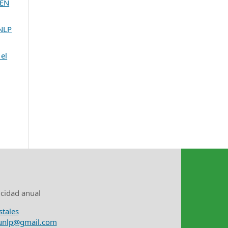
GEN
UNLP
el
icidad anual
stales
nunlp@gmail.com