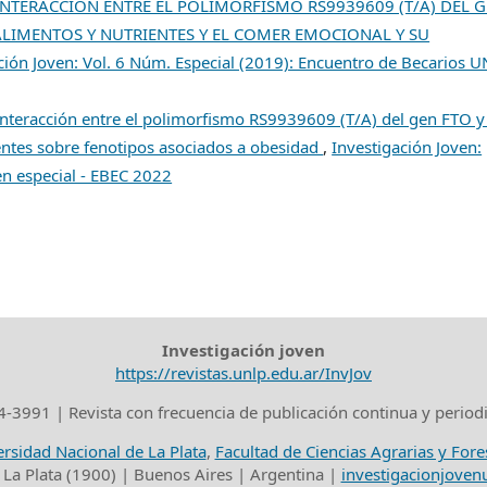
INTERACCIÓN ENTRE EL POLIMORFISMO RS9939609 (T/A) DEL 
LIMENTOS Y NUTRIENTES Y EL COMER EMOCIONAL Y SU
ción Joven: Vol. 6 Núm. Especial (2019): Encuentro de Becarios 
Interacción entre el polimorfismo RS9939609 (T/A) del gen FTO y 
ntes sobre fenotipos asociados a obesidad
,
Investigación Joven:
en especial - EBEC 2022
Investigación joven
https://revistas.unlp.edu.ar/InvJov
-3991 | Revista con frecuencia de publicación continua y period
rsidad Nacional de La Plata
,
Facultad de Ciencias Agrarias y Fore
 La Plata (1900) | Buenos Aires | Argentina |
investigacionjove