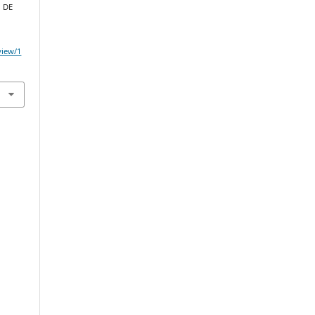
N DE
.
/view/1