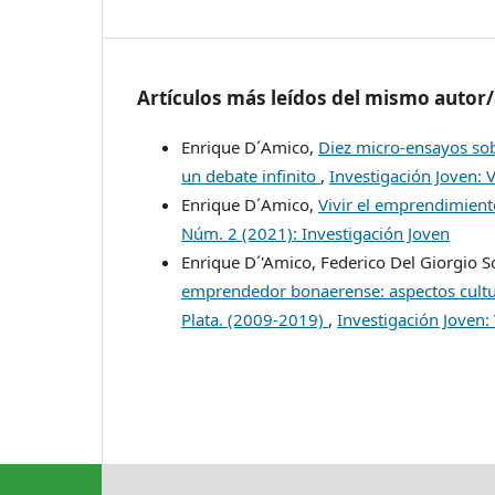
Artículos más leídos del mismo autor
Enrique D´Amico,
Diez micro-ensayos sobr
un debate infinito
,
Investigación Joven: 
Enrique D´Amico,
Vivir el emprendimien
Núm. 2 (2021): Investigación Joven
Enrique D´'Amico, Federico Del Giorgio S
emprendedor bonaerense: aspectos cultur
Plata. (2009-2019)
,
Investigación Joven: