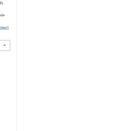
EL
ción
/view/1