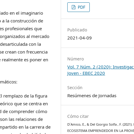
PDF
ado en el imaginario
o a la construcción de
nes profesionales que
Publicado
oorganizados al mercado
2021-04-09
desarticulada con la
 se crean con frecuencia
Número
ue realmente es poner en
Vol. 7 Núm. 2 (2020): Investiga
Joven - EBEC 2020
emáticos:
Sección
Resúmenes de Jornadas
l remplazo de la figura
eórico que se centra en
dad de comprender cómo
Cómo citar
son las relaciones de
D´Amico, E., & Del Giorgio Solfa , F. (2021).
mpartido en la carrera de
ECOSISTEMA EMPRENDEDOR EN LA PROV