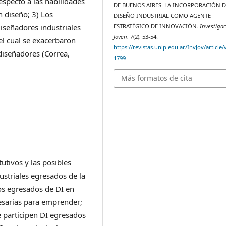
especto a las habilidades
DE BUENOS AIRES. LA INCORPORACIÓN D
 diseño; 3) Los
DISEÑO INDUSTRIAL COMO AGENTE
iseñadores industriales
ESTRATÉGICO DE INNOVACIÓN.
Investiga
Joven
,
7
(2), 53-54.
l cual se exacerbaron
https://revistas.unlp.edu.ar/InvJov/article
 diseñadores (Correa,
1799
Más formatos de cita
tutivos y las posibles
ustriales egresados de la
os egresados de DI en
cesarias para emprender;
e participen DI egresados