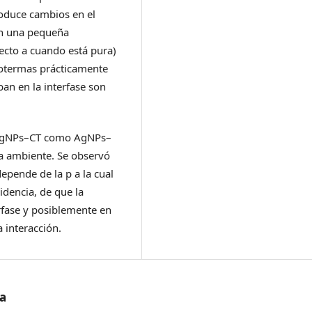
roduce cambios en el
n una pequeña
ecto a cuando está pura)
otermas prácticamente
an en la interfase son
o AgNPs–CT como AgNPs–
a ambiente. Se observó
pende de la p a la cual
idencia, de que la
rfase y posiblemente en
 interacción.
/a