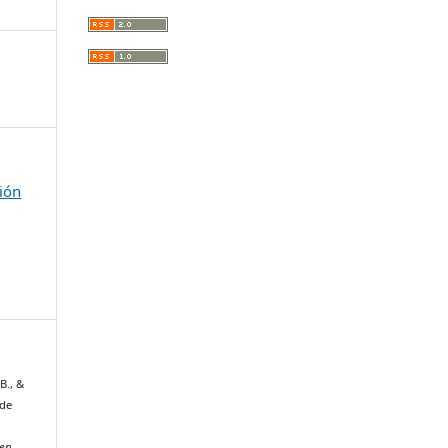
ción
 B., &
 de
ven
,