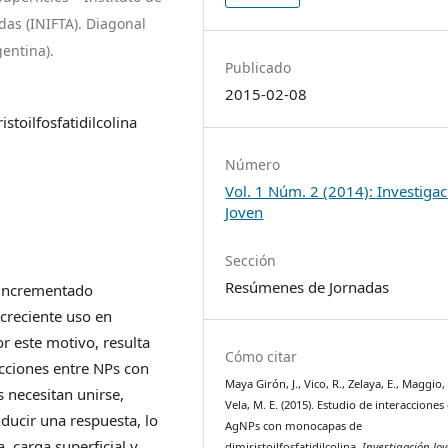
das (INIFTA). Diagonal
gentina).
Publicado
2015-02-08
stoilfosfatidilcolina
Número
Vol. 1 Núm. 2 (2014): Investiga
Joven
Sección
Resúmenes de Jornadas
a incrementado
creciente uso en
r este motivo, resulta
Cómo citar
cciones entre NPs con
Maya Girón, J., Vico, R., Zelaya, E., Maggio,
 necesitan unirse,
Vela, M. E. (2015). Estudio de interacciones
ducir una respuesta, lo
AgNPs con monocapas de
 carga superficial y
dimiristoilfosfatidilcolina.
Investigación Jo