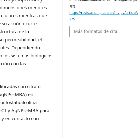
1
(2).
on dimensiones menores
https://revistas.unlp.edu.ar/InvJov/article
elulares mientras que
275
 su acción ocurre
Más formatos de cita
tructura de la
u permeabilidad, el
pales. Dependiendo
n los sistemas biológicos
cción con las
ficadas con citrato
 (AgNPs–MBA) en
ilfosfatidilcolina
Ps–CT y AgNPs–MBA para
y en contacto con
.