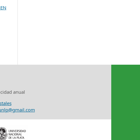
 EN
icidad anual
stales
nunlp@gmail.com