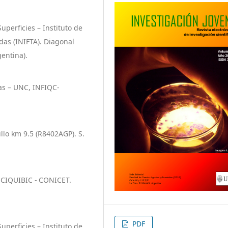
uperficies – Instituto de
das (INIFTA). Diagonal
gentina).
as – UNC, INFIQC-
llo km 9.5 (R8402AGP). S.
 CIQUIBIC - CONICET.
PDF
uperficies – Instituto de