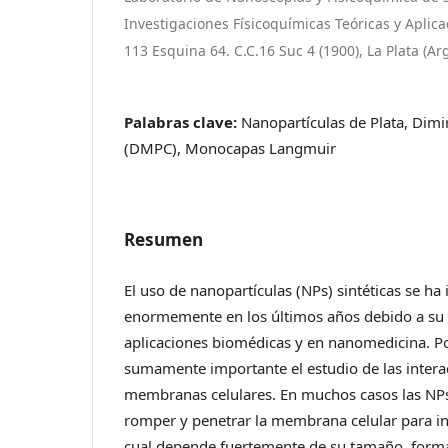
Investigaciones Físicoquímicas Teóricas y Aplica
113 Esquina 64. C.C.16 Suc 4 (1900), La Plata (Ar
Palabras clave:
Nanopartículas de Plata, Dimiri
(DMPC), Monocapas Langmuir
Resumen
El uso de nanopartículas (NPs) sintéticas se h
enormemente en los últimos años debido a su 
aplicaciones biomédicas y en nanomedicina. Po
sumamente importante el estudio de las intera
membranas celulares. En muchos casos las NPs
romper y penetrar la membrana celular para in
cual depende fuertemente de su tamaño, forma,