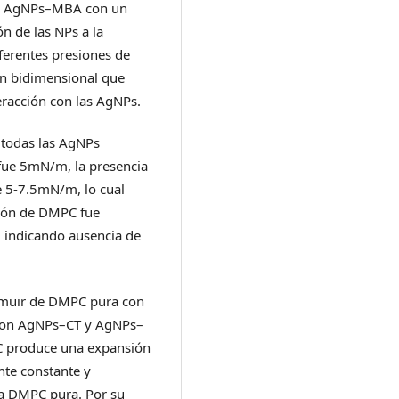
con AgNPs–MBA con un
n de las NPs a la
iferentes presiones de
ión bidimensional que
teracción con las AgNPs.
 todas las AgNPs
fue 5mN/m, la presencia
e 5-7.5mN/m, lo cual
esión de DMPC fue
 indicando ausencia de
ngmuir de DMPC pura con
eron AgNPs–CT y AgNPs–
 produce una expansión
nte constante y
 a DMPC pura. Por su