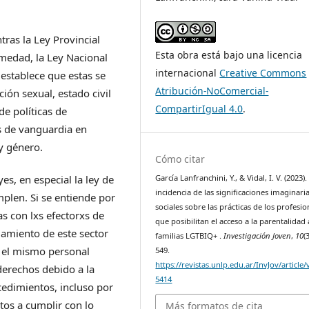
ras la Ley Provincial
Esta obra está bajo una licencia
medad, la Ley Nacional
internacional
Creative Commons
stablece que estas se
Atribución-NoComercial-
ción sexual, estado civil
CompartirIgual 4.0
.
de políticas de
s de vanguardia en
y género.
Cómo citar
García Lanfranchini, Y., & Vidal, I. V. (2023).
es, en especial la ley de
incidencia de las significaciones imaginari
plen. Si se entiende por
sociales sobre las prácticas de los profesio
as con lxs efectorxs de
que posibilitan el acceso a la parentalidad 
iamiento de este sector
familias LGTBIQ+ .
Investigación Joven
,
10
(
 el mismo personal
549.
https://revistas.unlp.edu.ar/InvJov/article
derechos debido a la
5414
cedimientos, incluso por
tos a cumplir con lo
Más formatos de cita