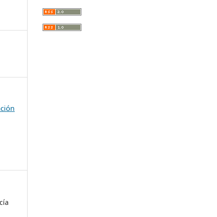
ación
cía