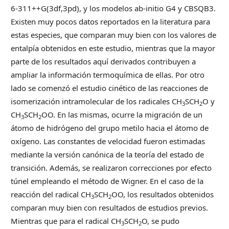
6-311++G(3df,3pd), y los modelos ab-initio G4 y CBSQB3.
Existen muy pocos datos reportados en la literatura para
estas especies, que comparan muy bien con los valores de
entalpía obtenidos en este estudio, mientras que la mayor
parte de los resultados aquí derivados contribuyen a
ampliar la información termoquímica de ellas. Por otro
lado se comenzó el estudio cinético de las reacciones de
isomerización intramolecular de los radicales CH
SCH
O y
3
2
CH
SCH
OO. En las mismas, ocurre la migración de un
3
2
átomo de hidrógeno del grupo metilo hacia el átomo de
oxígeno. Las constantes de velocidad fueron estimadas
mediante la versión canónica de la teoría del estado de
transición. Además, se realizaron correcciones por efecto
túnel empleando el método de Wigner. En el caso de la
reacción del radical CH
SCH
OO, los resultados obtenidos
3
2
comparan muy bien con resultados de estudios previos.
Mientras que para el radical CH
SCH
O, se pudo
3
2