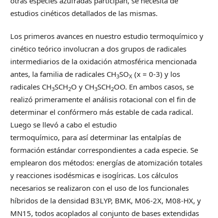
otras especies azufradas participan, se necesita de
estudios cinéticos detallados de las mismas.
Los primeros avances en nuestro estudio termoquímico y
cinético teórico involucran a dos grupos de radicales
intermediarios de la oxidación atmosférica mencionada
antes, la familia de radicales CH
SO
(x = 0-3) y los
3
X
radicales CH
SCH
O y CH
SCH
OO. En ambos casos, se
3
2
3
2
realizó primeramente el análisis rotacional con el fin de
determinar el confórmero más estable de cada radical.
Luego se llevó a cabo el estudio
termoquímico, para así determinar las entalpías de
formación estándar correspondientes a cada especie. Se
emplearon dos métodos: energías de atomización totales
y reacciones isodésmicas e isogíricas. Los cálculos
necesarios se realizaron con el uso de los funcionales
híbridos de la densidad B3LYP, BMK, M06-2X, M08-HX, y
MN15, todos acoplados al conjunto de bases extendidas