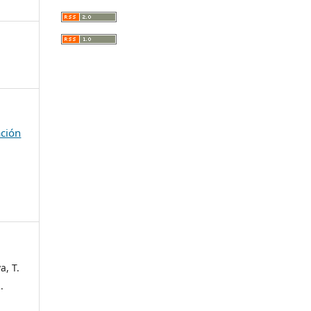
ación
a, T.
.