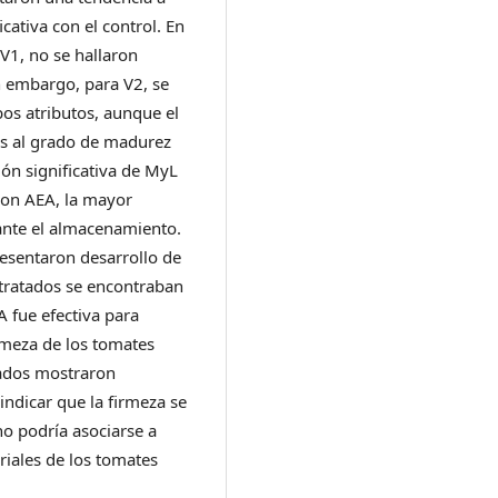
icativa con el control. En
 V1, no se hallaron
in embargo, para V2, se
bos atributos, aunque el
as al grado de madurez
ión significativa de MyL
con AEA, la mayor
ante el almacenamiento.
resentaron desarrollo de
 tratados se encontraban
A fue efectiva para
rmeza de los tomates
atados mostraron
indicar que la firmeza se
no podría asociarse a
riales de los tomates