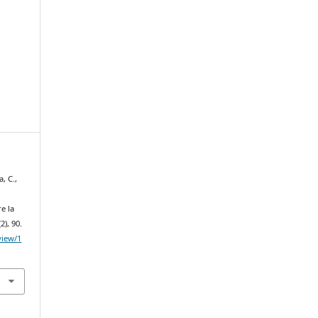
, C.,
e la
(2), 90.
/view/1