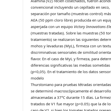
Alamina (V2) recién cosechados, fueron acond
convencional incluyendo un cepillado en seco, 
separación por tamaño (muestras control) más
AEA (50 ppm cloro libre) producida en un equ
asperjada con un equipo
Victory Innovations El
(muestras tratadas). Sobre las muestras (50 t
tratamiento) se realizaron las siguientes dete
mohos y levaduras (MyL), firmeza con un text
discriminativas sensoriales de similitud orienta
flavor. En el caso de MyL y firmeza, para deter
diferencias significativas las medias sometidas 
(p<0,05). En el tratamiento de los datos sensor
modelo
Thurstoniano para pruebas tétradas orientadas
se determinó macroscópicamente el desarroll
almacenadas a 37°C durante 15 días. La firmez
tratados de V1 fue mayor (p<0.05) que la de lo
caso de V2, si bien los tomates tratados prese