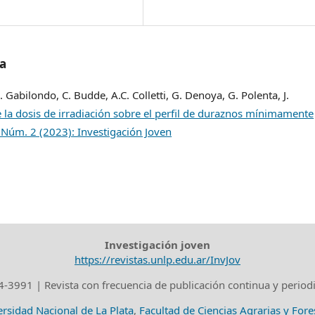
/a
. Gabilondo, C. Budde, A.C. Colletti, G. Denoya, G. Polenta, J.
e la dosis de irradiación sobre el perfil de duraznos mínimamente
0 Núm. 2 (2023): Investigación Joven
Investigación joven
https://revistas.unlp.edu.ar/InvJov
-3991 | Revista con frecuencia de publicación continua y period
rsidad Nacional de La Plata
,
Facultad de Ciencias Agrarias y Fore