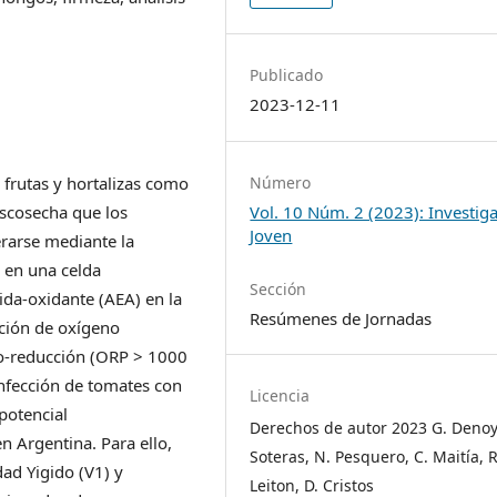
Publicado
2023-12-11
n frutas y hortalizas como
Número
oscosecha que los
Vol. 10 Núm. 2 (2023): Investig
Joven
rarse mediante la
o en una celda
Sección
ida-oxidante (AEA) en la
Resúmenes de Jornadas
ación de oxígeno
ido-reducción (ORP > 1000
sinfección de tomates con
Licencia
 potencial
Derechos de autor 2023 G. Denoy
 Argentina. Para ello,
Soteras, N. Pesquero, C. Maitía, R
dad Yigido (V1) y
Leiton, D. Cristos