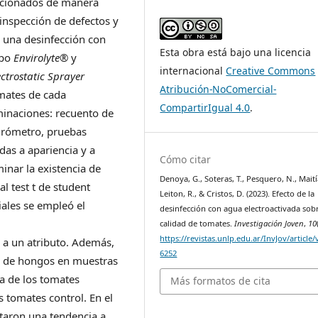
icionados de manera
inspección de defectos y
 una desinfección con
Esta obra está bajo una licencia
ipo
Envirolyte®
y
internacional
Creative Commons
ectrostatic Sprayer
Atribución-NoComercial-
omates de cada
CompartirIgual 4.0
.
rminaciones: recuento de
urómetro, pruebas
das a apariencia y a
Cómo citar
minar la existencia de
Denoya, G., Soteras, T., Pesquero, N., Maitía
al test t de student
Leiton, R., & Cristos, D. (2023). Efecto de la
iales se empleó el
desinfección con agua electroactivada sobr
calidad de tomates.
Investigación Joven
,
10
https://revistas.unlp.edu.ar/InvJov/article
 a un atributo. Además,
6252
o de hongos en muestras
a de los tomates
Más formatos de cita
s tomates control. En el
ntaron una tendencia a