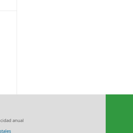
icidad anual
stales