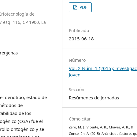
PDF
Criotecnología de
7 esq. 116, CP 1900, La
Publicado
2015-06-18
erenjenas
Número
Vol. 2 Núm. 1 (2015): Investiga
Joven
Sección
del genotipo, estado de
Resúmenes de Jornadas
 métodos de
abilidad de los
Cómo citar
rogénico (CGA) fue el
Zaro, M. J., Vicente, A. R., Chaves, A. R., &
rollo ontogénico y se
Concellón, A. (2015). Análisis de factores q