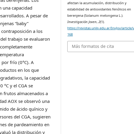
las berenjenas. Los
afectan la acumulación, distribución y
on una capacidad
estabilidad de antioxidantes fenólicos en
sarrollados. A pesar de
berenjena (Solanum melongena L.).
Investigación Joven
,
2
(1).
renjenas “baby”
https://revistas.unlp.edu.ar/InvJov/article
contraposición a los
168
del trabajo se evaluaron
Más formatos de cita
s completamente
 temperatura
por frío (0°C). A
roductos en los que
gradativos, la capacidad
0 °C y el CGA se
n frutos almacenados a
cidad AOX se observó una
nido de ácido quínico y
ursores del CGA, sugieren
iones de pardeamiento en
aluó la distribución y