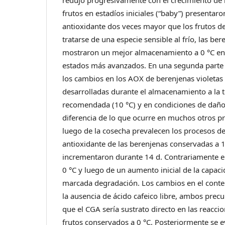
redujo progresivamente con el crecimiento de 
frutos en estadíos iniciales (“baby”) presentar
antioxidante dos veces mayor que los frutos de
tratarse de una especie sensible al frío, las be
mostraron un mejor almacenamiento a 0 °C en 
estados más avanzados. En una segunda parte 
los cambios en los AOX de berenjenas violeta
desarrolladas durante el almacenamiento a la
recomendada (10 °C) y en condiciones de daño 
diferencia de lo que ocurre en muchos otros p
luego de la cosecha prevalecen los procesos de
antioxidante de las berenjenas conservadas a 1
incrementaron durante 14 d. Contrariamente e
0 °C y luego de un aumento inicial de la capa
marcada degradación. Los cambios en el conte
la ausencia de ácido cafeico libre, ambos prec
que el CGA sería sustrato directo en las reacc
frutos conservados a 0 °C. Posteriormente se ev