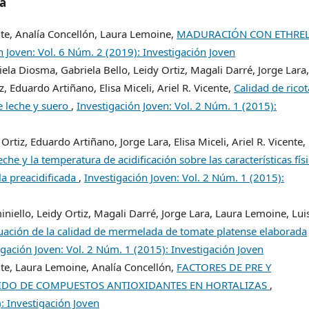
/a
nte, Analía Concellón, Laura Lemoine,
MADURACIÓN CON ETHRE
n Joven: Vol. 6 Núm. 2 (2019): Investigación Joven
la Diosma, Gabriela Bello, Leidy Ortiz, Magali Darré, Jorge Lara
, Eduardo Artiñano, Elisa Miceli, Ariel R. Vicente,
Calidad de ricot
e leche y suero
,
Investigación Joven: Vol. 2 Núm. 1 (2015):
rtiz, Eduardo Artiñano, Jorge Lara, Elisa Miceli, Ariel R. Vicente,
eche y la temperatura de acidificación sobre las características fís
la preacidificada
,
Investigación Joven: Vol. 2 Núm. 1 (2015):
iniello, Leidy Ortiz, Magali Darré, Jorge Lara, Laura Lemoine, Lui
uación de la calidad de mermelada de tomate platense elaborada
igación Joven: Vol. 2 Núm. 1 (2015): Investigación Joven
nte, Laura Lemoine, Analía Concellón,
FACTORES DE PRE Y
IDO DE COMPUESTOS ANTIOXIDANTES EN HORTALIZAS
,
: Investigación Joven