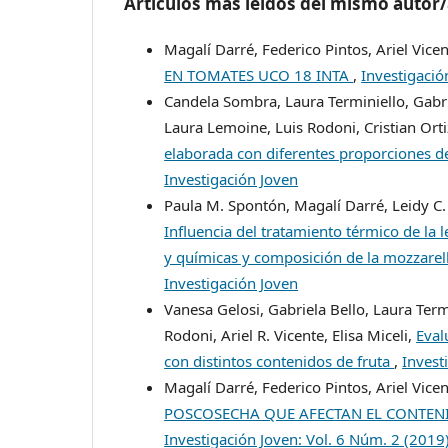
Artículos más leídos del mismo autor
Magalí Darré, Federico Pintos, Ariel Vice
EN TOMATES UCO 18 INTA
,
Investigació
Candela Sombra, Laura Terminiello, Gabrie
Laura Lemoine, Luis Rodoni, Cristian Ortiz
elaborada con diferentes proporciones d
Investigación Joven
Paula M. Spontón, Magalí Darré, Leidy C. O
Influencia del tratamiento térmico de la l
y químicas y composición de la mozzarel
Investigación Joven
Vanesa Gelosi, Gabriela Bello, Laura Term
Rodoni, Ariel R. Vicente, Elisa Miceli,
Eval
con distintos contenidos de fruta
,
Invest
Magalí Darré, Federico Pintos, Ariel Vice
POSCOSECHA QUE AFECTAN EL CONTEN
Investigación Joven: Vol. 6 Núm. 2 (2019)