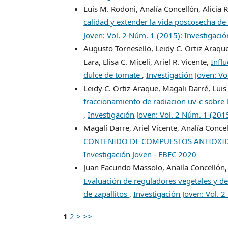
Luis M. Rodoni, Analía Concellón, Alicia R
calidad y extender la vida poscosecha d
Joven: Vol. 2 Núm. 1 (2015): Investigació
Augusto Tornesello, Leidy C. Ortiz Araqu
Lara, Elisa C. Miceli, Ariel R. Vicente,
Infl
dulce de tomate
,
Investigación Joven: Vo
Leidy C. Ortiz-Araque, Magali Darré, Luis
fraccionamiento de radiacion uv-c sobre l
,
Investigación Joven: Vol. 2 Núm. 1 (201
Magalí Darre, Ariel Vicente, Analía Conce
CONTENIDO DE COMPUESTOS ANTIOXI
Investigación Joven - EBEC 2020
Juan Facundo Massolo, Analía Concellón, Al
Evaluación de reguladores vegetales y de
de zapallitos
,
Investigación Joven: Vol. 
1
2
>
>>