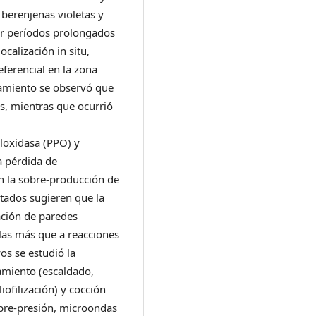
 berenjenas violetas y
or períodos prolongados
ocalización in situ,
ferencial en la zona
namiento se observó que
s, mientras que ocurrió
oloxidasa (PPO) y
a pérdida de
on la sobre-producción de
ltados sugieren que la
ación de paredes
llas más que a reacciones
s se estudió la
amiento (escaldado,
iofilización) y cocción
bre-presión, microondas