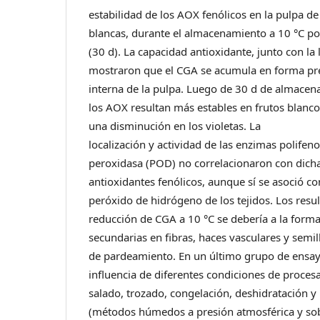
estabilidad de los AOX fenólicos en la pulpa de
blancas, durante el almacenamiento a 10 °C p
(30 d). La capacidad antioxidante, junto con la l
mostraron que el CGA se acumula en forma pre
interna de la pulpa. Luego de 30 d de almace
los AOX resultan más estables en frutos blanco
una disminución en los violetas. La
localización y actividad de las enzimas polifen
peroxidasa (POD) no correlacionaron con dich
antioxidantes fenólicos, aunque sí se asoció c
peróxido de hidrógeno de los tejidos. Los resu
reducción de CGA a 10 °C se debería a la form
secundarias en fibras, haces vasculares y semi
de pardeamiento. En un último grupo de ensayo
influencia de diferentes condiciones de proces
salado, trozado, congelación, deshidratación y l
(métodos húmedos a presión atmosférica y so