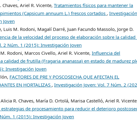
. Chaves, Ariel R. Vicente,
Tratamientos físicos para mantener la
e pimientos (Capsicum annuum L.) frescos cortados
,
Investigació
n Joven
e, Luis M. Rodoni, Magalí Darré, Juan Facundo Massolo, Jorge D.
uencia de la velocidad del proceso de elaboración sobre la calidad
l. 2 Núm. 1 (2015): Investigación Joven
 M. Rodoni, Marcos Civello, Ariel R. Vicente,
Influencia del
a calidad de frutilla (Fragaria ananassa) en estado de madurez p
5): Investigación Joven
llón,
FACTORES DE PRE Y POSCOSECHA QUE AFECTAN EL
DANTES EN HORTALIZAS
,
Investigación Joven: Vol. 7 Núm. 2 (202
icia R. Chaves, María D. Ortolá, Marisa Castelló, Ariel R. Vicente
 estrategias de procesamiento para reducir el deterioro postcose
2 Núm. 1 (2015): Investigación Joven