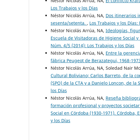
Néstor Nicolás Arrúa, NA,
El conflicto Kra
Los Trabajos y los Días
Néstor Nicolás Arrúa, NA,
Dos itinerarios 
sesenta/setenta.
,
Los Trabajos y los Días:
Néstor Nicolás Arrúa, NA,
Ideologías, figu
Escuela de Visitadoras de Higiene Social 
Núm. 4/5 (2014): Los Trabajos y los Días
Néstor Nicolás Arrúa, NA,
Entre la gerenci
fábrica Peugeot de Berazategui, 1968-197
Néstor Nicolás Arrúa, NA, Soledad Nair Mo
Cultural Boliviano; Carlos Barreto, de la 
(SPO) de la CTA y a Danielo Loncon, de la
los Días
Néstor Nicolás Arrúa, NA,
Reseña bibliográ
formación profesional y proyectos societar
Social en Córdoba (1930-1971). Córdoba, 
y los Días