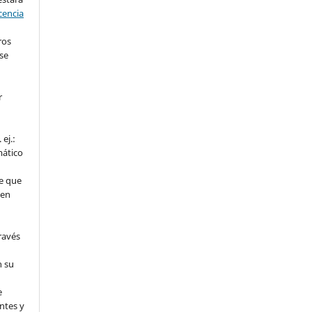
cencia
ros
se
r
ej.:
mático
e que
 en
ravés
n su
l
e
ntes y