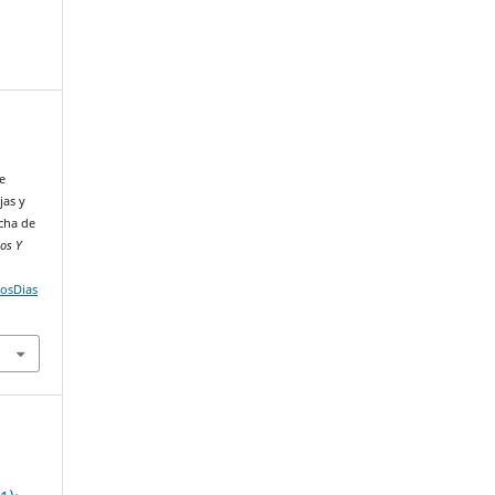
e
e
jas y
ucha de
jos Y
LosDias