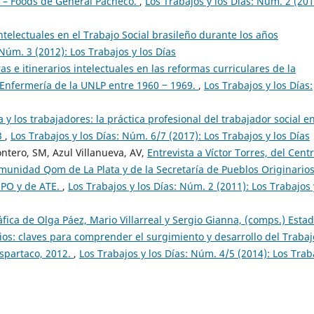
ft – Foods de General Pacheco.
,
Los Trabajos y los Días: Núm. 2 (201
intelectuales en el Trabajo Social brasileño durante los años
 Núm. 3 (2012): Los Trabajos y los Días
ras e itinerarios intelectuales en las reformas curriculares de la
y Enfermería de la UNLP entre 1960 ‒ 1969.
,
Los Trabajos y los Días:
a y los trabajadores: la práctica profesional del trabajador social en
3
,
Los Trabajos y los Días: Núm. 6/7 (2017): Los Trabajos y los Días
ntero, SM, Azul Villanueva, AV,
Entrevista a Víctor Torres, del Cent
comunidad Qom de La Plata y de la Secretaría de Pueblos Originario
 SPO y de ATE.
,
Los Trabajos y los Días: Núm. 2 (2011): Los Trabajos 
fica de Olga Páez, Mario Villarreal y Sergio Gianna, (comps.) Estad
ios: claves para comprender el surgimiento y desarrollo del Trabaj
Espartaco, 2012.
,
Los Trabajos y los Días: Núm. 4/5 (2014): Los Trab