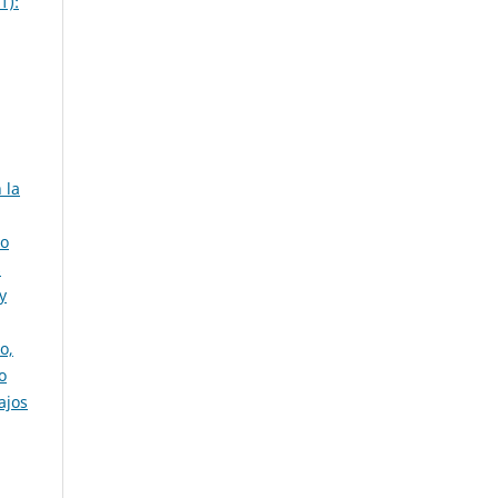
1):
 la
ro
s
y
o,
o
ajos