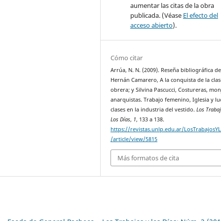
aumentar las citas de la obra
publicada. (Véase
El efecto del
acceso abierto
).
Cómo citar
Arrúa, N. N. (2009). Reseña bibliográfica d
Hernán Camarero, A la conquista de la clas
obrera; y Silvina Pascucci, Costureras, mon
anarquistas. Trabajo femenino, Iglesia y l
clases en la industria del vestido.
Los Traba
Los Días
,
1
, 133 a 138.
https://revistas.unlp.edu.ar/LosTrabajosY
/article/view/5815
Más formatos de cita