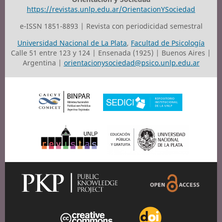
https://revistas.unlp.edu.ar/OrientacionYSociedad
e-ISSN 1851-8893 | Revista con periodicidad semestral
Universidad Nacional de La Plata
,
Facultad de Psicología
Calle 51 entre 123 y 124 | Ensenada (1925) | Buenos Aires |
Argentina |
orientacionysociedad@psico.unlp.edu.ar