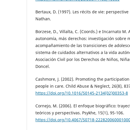
Bertaux, D. (1997). Les récits de vie: perspectiv
Nathan.
Borzese, D., Villalta, C. (Coords.) e Incarnato M. A
autonomía, más derechos: investigación sobre 
acompañamiento de las transiciones de adolesce
sistema de cuidados alternativos a la vida autó
Asociación Civil por los Derechos de Niños, Niña
Doncel.
Cashmore, J. (2002). Promoting the participatio
people in care. Child Abuse & Neglect, 26(8), 83
https://doi.org/10.1016/S0145-2134(02)00353-8
Cornejo, M. (2006). El enfoque biográfico: trayec
teóricos y perspectivas. Psykhe, 15(1), 95-106.
https://doi.org/10.4067/S0718-22282006000100