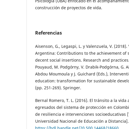
Psicología (UBA) enfocado en el acompañamiento
construcción de proyectos de vida.
Referencias
Aisenson, G., Legaspi, L. y Valenzuela, V. (2018).
Argentina: Contributions to the achievement of 
decent social insertions. Research and practices.
Pouyaud, M. Podgórny, V. Drabik-Podgórna, G. Ais
Abdou Moumoula y J. Guichard (Eds.), Intervent
education: transformation for sustainable deve
(pp. 251-269). Springer.
Bernal Romero, T. L. (2016). El tránsito a la vida
egresados del sistema de protección en Colombia
de resiliencia e intervenciones socioeducativas [
Universidad Nacional de Educación a Distancia].
https://hdl.handle.net/20.500.14468/18660