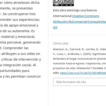
er cómo atraviesan dicha
armente, se presentan
Esta obra está bajo una licencia
r. Se construyeron tres
internacional
Creative Commons
render sus experiencias:
Atribución-NoComercial-CompartirIg
io de apoyo emocional y
4.0
.
lo de su autonomía. Es
 material y emocional,
nomía personal, generando
Cómo citar
ad. Comprender las
Aisenson, G., Czerniuk, R., Larriba, G., Vale
s atribuyen a sus vidas en
V., Luna, L., & Moulia, L. (2025). Significad
 críticas de intervención y
atribuidos al hogar convivencial en jóvene
transición hacia el egreso: trayectorias, ví
 integración social. Al
proyectos de vida.
Orientación Y Sociedad
,
2
oportunidades para
e084.
https://doi.org/10.24215/18518893e
 y les permitan construir
Más formatos de cita