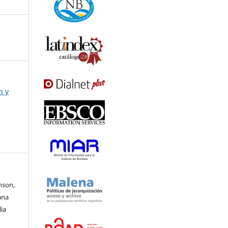
n y
nson,
ana
ia