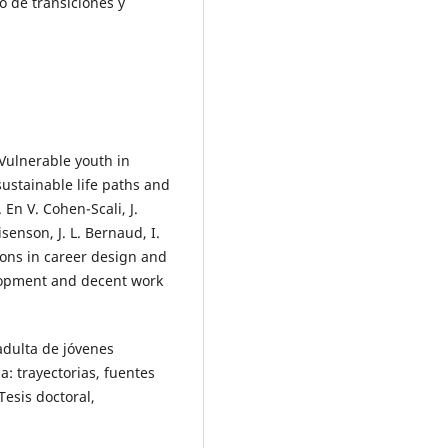
 de transiciones y
 Vulnerable youth in
sustainable life paths and
 En V. Cohen-Scali, J.
enson, J. L. Bernaud, I.
ions in career design and
lopment and decent work
 adulta de jóvenes
: trayectorias, fuentes
Tesis doctoral,