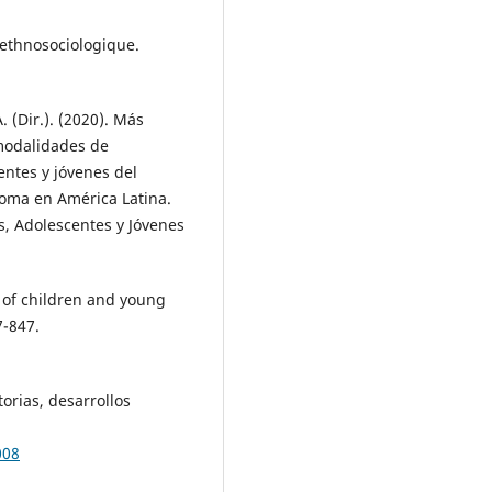
e ethnosociologique.
. (Dir.). (2020). Más
modalidades de
ntes y jóvenes del
noma en América Latina.
s, Adolescentes y Jóvenes
n of children and young
7-847.
torias, desarrollos
008