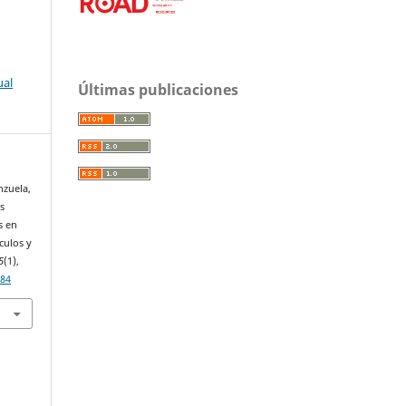
ual
Últimas publicaciones
nzuela,
os
s en
nculos y
5
(1),
084