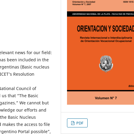
elevant news for our field:
has been included in the
Argentinas (Basic nucleus
ICET’s Resolution
ational Council of
 us that “The Basic
agazines.” We cannot but
owledge our efforts and
 the Basic Nucleus
PDF
 makes the access to file
rgentino Portal possible”,