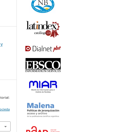
 y
torial:
.
Socieda