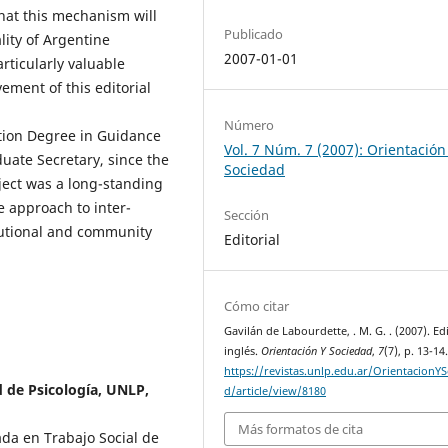
hat this mechanism will
Publicado
lity of Argentine
2007-01-01
articularly valuable
ment of this editorial
Número
ation Degree in Guidance
Vol. 7 Núm. 7 (2007): Orientación
uate Secretary, since the
Sociedad
oject was a long-standing
he approach to inter-
Sección
titutional and community
Editorial
Cómo citar
Gavilán de Labourdette, . M. G. . (2007). Edi
inglés.
Orientación Y Sociedad
,
7
(7), p. 13-14
https://revistas.unlp.edu.ar/OrientacionY
d de Psicología, UNLP,
d/article/view/8180
Más formatos de cita
iada en Trabajo Social de