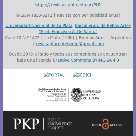
https://revistas.unlp.edu.ar/PLR
e-ISSN 1853-6212 | Revista con periodicidad anual
Universidad Nacional de La Plata
,
Bachillerato de Bellas Artes
"Prof. Francisco A. De Santo"
Calle 10 N.º 1472 | La Plata (1900) | Buenos Aires | Argentina
|
revistaplurentesunlp@gmail.com
Desde 2019, el sitio y todos sus contenidos se encuentran
bajo una licencia
Creative Commons BY-NC-SA 4.0