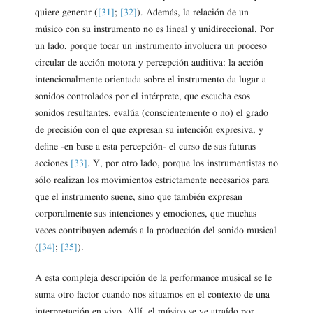
quiere generar (
[31]
;
[32]
). Además, la relación de un
músico con su instrumento no es lineal y unidireccional. Por
un lado, porque tocar un instrumento involucra un proceso
circular de acción motora y percepción auditiva: la acción
intencionalmente orientada sobre el instrumento da lugar a
sonidos controlados por el intérprete, que escucha esos
sonidos resultantes, evalúa (conscientemente o no) el grado
de precisión con el que expresan su intención expresiva, y
define -en base a esta percepción- el curso de sus futuras
acciones
[33]
. Y, por otro lado, porque los instrumentistas no
sólo realizan los movimientos estrictamente necesarios para
que el instrumento suene, sino que también expresan
corporalmente sus intenciones y emociones, que muchas
veces contribuyen además a la producción del sonido musical
(
[34]
;
[35]
).
A esta compleja descripción de la performance musical se le
suma otro factor cuando nos situamos en el contexto de una
interpretación en vivo. Allí, el músico se ve atraído por