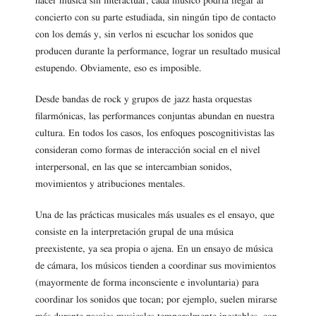
hacer música sin interactuar, cada músico podría llegar al
concierto con su parte estudiada, sin ningún tipo de contacto
con los demás y, sin verlos ni escuchar los sonidos que
producen durante la performance, lograr un resultado musical
estupendo. Obviamente, eso es imposible.
Desde bandas de rock y grupos de jazz hasta orquestas
filarmónicas, las performances conjuntas abundan en nuestra
cultura. En todos los casos, los enfoques poscognitivistas las
consideran como formas de interacción social en el nivel
interpersonal, en las que se intercambian sonidos,
movimientos y atribuciones mentales.
Una de las prácticas musicales más usuales es el ensayo, que
consiste en la interpretación grupal de una música
preexistente, ya sea propia o ajena. En un ensayo de música
de cámara, los músicos tienden a coordinar sus movimientos
(mayormente de forma inconsciente e involuntaria) para
coordinar los sonidos que tocan; por ejemplo, suelen mirarse