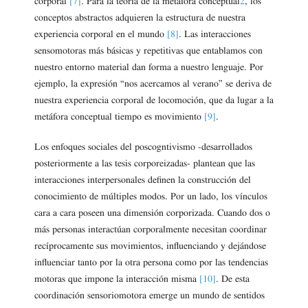
corporal
[7]
. Para la teoría de la metáfora conceptual
2
, los
conceptos abstractos adquieren la estructura de nuestra
experiencia corporal en el mundo
[8]
. Las interacciones
sensomotoras más básicas y repetitivas que entablamos con
nuestro entorno material dan forma a nuestro lenguaje. Por
ejemplo, la expresión “nos acercamos al verano” se deriva de
nuestra experiencia corporal de locomoción, que da lugar a la
metáfora conceptual tiempo es movimiento
[9]
.
Los enfoques sociales del poscogntivismo -desarrollados
posteriormente a las tesis corporeizadas- plantean que las
interacciones interpersonales definen la construcción del
conocimiento de múltiples modos. Por un lado, los vínculos
cara a cara poseen una dimensión corporizada. Cuando dos o
más personas interactúan corporalmente necesitan coordinar
recíprocamente sus movimientos, influenciando y dejándose
influenciar tanto por la otra persona como por las tendencias
motoras que impone la interacción misma
[10]
. De esta
coordinación sensoriomotora emerge un mundo de sentidos