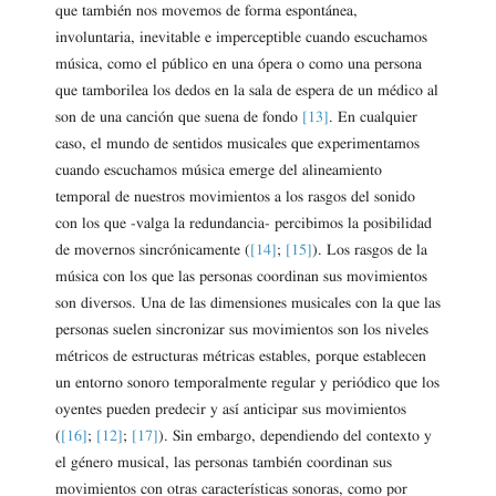
que también nos movemos de forma espontánea,
involuntaria, inevitable e imperceptible cuando escuchamos
música, como el público en una ópera o como una persona
que tamborilea los dedos en la sala de espera de un médico al
son de una canción que suena de fondo
[13]
. En cualquier
caso, el mundo de sentidos musicales que experimentamos
cuando escuchamos música emerge del alineamiento
temporal de nuestros movimientos a los rasgos del sonido
con los que -valga la redundancia- percibimos la posibilidad
de movernos sincrónicamente (
[14]
;
[15]
). Los rasgos de la
música con los que las personas coordinan sus movimientos
son diversos. Una de las dimensiones musicales con la que las
personas suelen sincronizar sus movimientos son los niveles
métricos de estructuras métricas estables, porque establecen
un entorno sonoro temporalmente regular y periódico que los
oyentes pueden predecir y así anticipar sus movimientos
(
[16]
;
[12]
;
[17]
). Sin embargo, dependiendo del contexto y
el género musical, las personas también coordinan sus
movimientos con otras características sonoras, como por