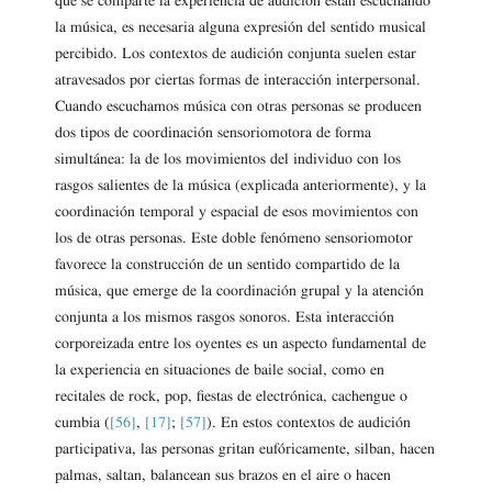
que se comparte la experiencia de audición están escuchando
la música, es necesaria alguna expresión del sentido musical
percibido. Los contextos de audición conjunta suelen estar
atravesados por ciertas formas de interacción interpersonal.
Cuando escuchamos música con otras personas se producen
dos tipos de coordinación sensoriomotora de forma
simultánea: la de los movimientos del individuo con los
rasgos salientes de la música (explicada anteriormente), y la
coordinación temporal y espacial de esos movimientos con
los de otras personas. Este doble fenómeno sensoriomotor
favorece la construcción de un sentido compartido de la
música, que emerge de la coordinación grupal y la atención
conjunta a los mismos rasgos sonoros. Esta interacción
corporeizada entre los oyentes es un aspecto fundamental de
la experiencia en situaciones de baile social, como en
recitales de rock, pop, fiestas de electrónica, cachengue o
cumbia (
[56]
,
[17]
;
[57]
). En estos contextos de audición
participativa, las personas gritan eufóricamente, silban, hacen
palmas, saltan, balancean sus brazos en el aire o hacen