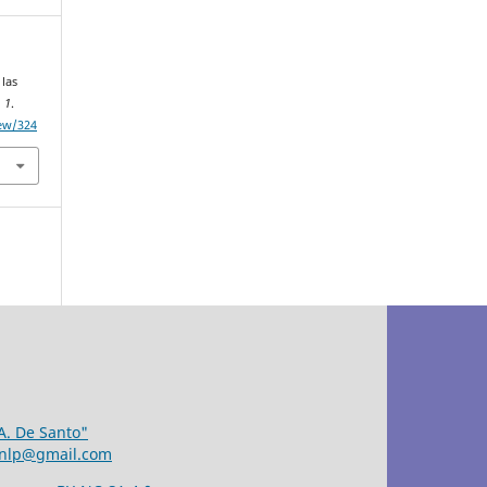
 las
,
1
.
iew/324
 A. De Santo"
unlp@gmail.com