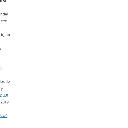
ir en
r
r del
 cite
, b) no
a
),
los de
 y
D 3.0
 2019
e
A 4.0