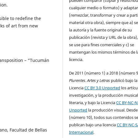
pueden compartir (copiar y redistribu
ion.
cualquier medio o formato) y adapta
(remezclar, transformar y crear a parti
ible to redefine the
material otra obra), siempre que a) se
ks of art from new
la autoría y la fuente original de su
publicación (revista y URL de la obra)
se use para fines comerciales y c) se
mantengan los mismos términos de l
licencia.
ransposition – “Tucumán
De 2011 (número 1) a 2018 (número 9
Plurentes
.
Artes y Letras
publicó bajo la
Licencia
CC BY 3.0 Unported
los artícu
investigación, y la producción musical
literaria, y bajo la Licencia
CC BY-NC-N
Unported
la producción visual. Desde
(número 10), todos sus contenidos s
publican bajo una licencia
CC BY-NC-S
ano, Facultad de Bellas
Internacional
.