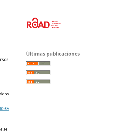
Últimas publicaciones
ursos
nidos
NC-SA
es se