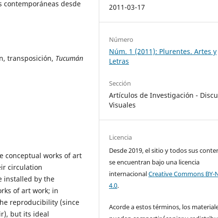
as contemporáneas desde
2011-03-17
Número
Núm. 1 (2011): Plurentes. Artes y
n, transposición,
Tucumán
Letras
Sección
Artículos de Investigación - Disc
Visuales
Licencia
Desde 2019, el sitio y todos sus conte
he conceptual works of art
se encuentran bajo una licencia
ir circulation
internacional
Creative Commons BY-
 installed by the
4.0
.
rks of art work; in
the reproducibility (since
Acorde a estos términos, los material
), but its ideal