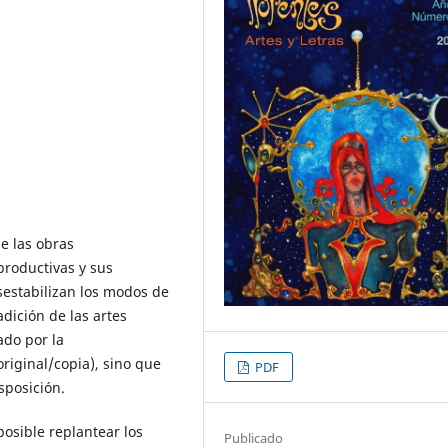
de las obras
productivas y sus
sestabilizan los modos de
adición de las artes
ado por la
original/copia), sino que
PDF
sposición.
posible replantear los
Publicado