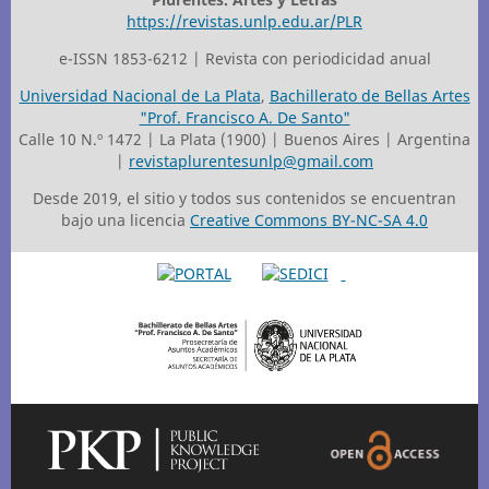
https://revistas.unlp.edu.ar/PLR
e-ISSN 1853-6212 | Revista con periodicidad anual
Universidad Nacional de La Plata
,
Bachillerato de Bellas Artes
"Prof. Francisco A. De Santo"
Calle 10 N.º 1472 | La Plata (1900) | Buenos Aires | Argentina
|
revistaplurentesunlp@gmail.com
Desde 2019, el sitio y todos sus contenidos se encuentran
bajo una licencia
Creative Commons BY-NC-SA 4.0