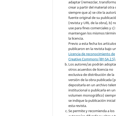
adaptar (remezclar, transforma
crear a partir del material otra 
siempre que a) se cite la autoría
fuente original de su publicaci
(revista y URL de la obra), b) n
use para fines comerciales y c) 
mantengan los mismos términ
la licencia.
Previo a esta fecha los artículo
publicaron en la revista bajo u
Licencia de reconocimiento de
Creative Commons (BY-SA 2.5)
Los autores/as podrán adopta
otros acuerdos de licencia no
exclusiva de distribución de la
versión de la obra publicada (p. 
depositarla en un archivo tele
institucional o publicarla en un
volumen monográfico) siempr
se indique la publicación inicial
esta revista.
Se permite y recomienda a los