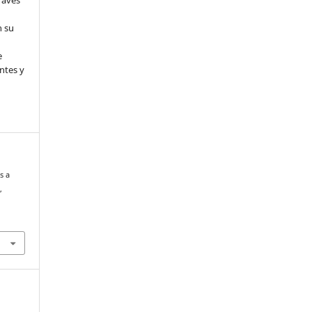
ravés
n su
l
e
ntes y
s a
s
,