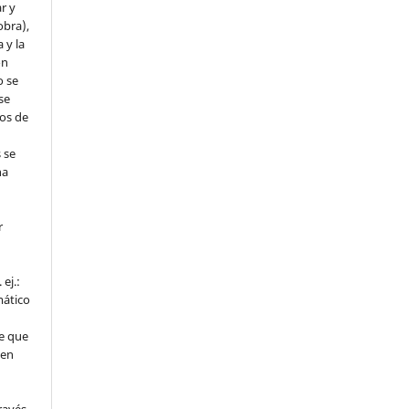
r y
obra),
 y la
ón
o se
se
os de
s se
na
.
r
ej.:
mático
e que
 en