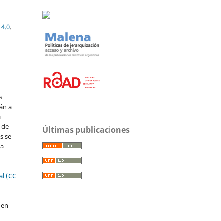
 4.0
.
:
s
án a
a
r de
Últimas publicaciones
s se
na
al (CC
 en