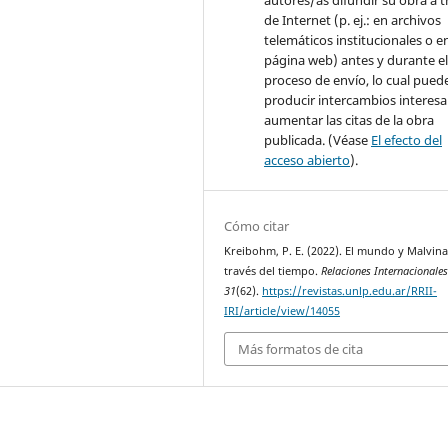
autores/as difundir su obra a t
de Internet (p. ej.: en archivos
telemáticos institucionales o e
página web) antes y durante e
proceso de envío, lo cual pued
producir intercambios interesa
aumentar las citas de la obra
publicada. (Véase
El efecto del
acceso abierto
).
Cómo citar
Kreibohm, P. E. (2022). El mundo y Malvina
través del tiempo.
Relaciones Internacionale
31
(62).
https://revistas.unlp.edu.ar/RRII-
IRI/article/view/14055
Más formatos de cita