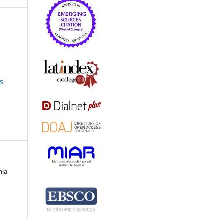
es
nia