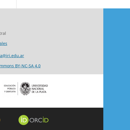
ral
ales
ta@iri.edu.ar
ommons BY-NC-SA 4.0