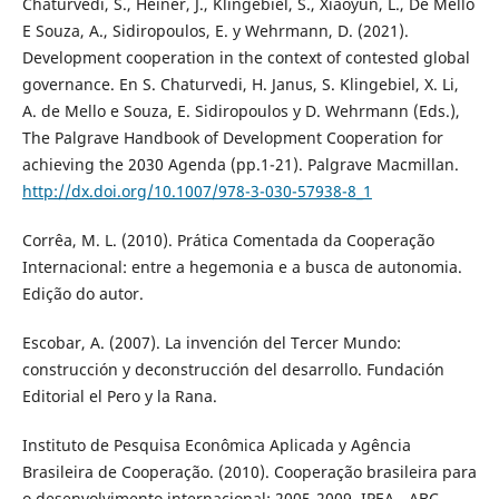
Chaturvedi, S., Heiner, J., Klingebiel, S., Xiaoyun, L., De Mello
E Souza, A., Sidiropoulos, E. y Wehrmann, D. (2021).
Development cooperation in the context of contested global
governance. En S. Chaturvedi, H. Janus, S. Klingebiel, X. Li,
A. de Mello e Souza, E. Sidiropoulos y D. Wehrmann (Eds.),
The Palgrave Handbook of Development Cooperation for
achieving the 2030 Agenda (pp.1-21). Palgrave Macmillan.
http://dx.doi.org/10.1007/978-3-030-57938-8_1
Corrêa, M. L. (2010). Prática Comentada da Cooperação
Internacional: entre a hegemonia e a busca de autonomia.
Edição do autor.
Escobar, A. (2007). La invención del Tercer Mundo:
construcción y deconstrucción del desarrollo. Fundación
Editorial el Pero y la Rana.
Instituto de Pesquisa Econômica Aplicada y Agência
Brasileira de Cooperação. (2010). Cooperação brasileira para
o desenvolvimento internacional: 2005-2009. IPEA - ABC.