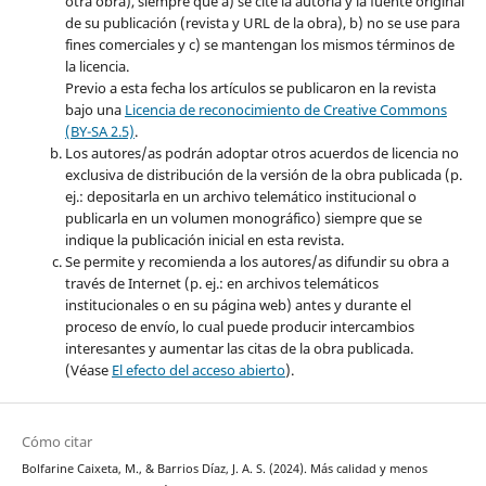
otra obra), siempre que a) se cite la autoría y la fuente original
de su publicación (revista y URL de la obra), b) no se use para
fines comerciales y c) se mantengan los mismos términos de
la licencia.
Previo a esta fecha los artículos se publicaron en la revista
bajo una
Licencia de reconocimiento de Creative Commons
(BY-SA 2.5)
.
Los autores/as podrán adoptar otros acuerdos de licencia no
exclusiva de distribución de la versión de la obra publicada (p.
ej.: depositarla en un archivo telemático institucional o
publicarla en un volumen monográfico) siempre que se
indique la publicación inicial en esta revista.
Se permite y recomienda a los autores/as difundir su obra a
través de Internet (p. ej.: en archivos telemáticos
institucionales o en su página web) antes y durante el
proceso de envío, lo cual puede producir intercambios
interesantes y aumentar las citas de la obra publicada.
(Véase
El efecto del acceso abierto
).
Cómo citar
Bolfarine Caixeta, M., & Barrios Díaz, J. A. S. (2024). Más calidad y menos