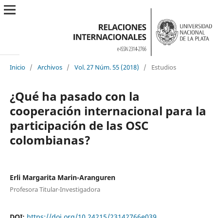
Inicio
/
Archivos
/
Vol. 27 Núm. 55 (2018)
/
Estudios
¿Qué ha pasado con la
cooperación internacional para la
participación de las OSC
colombianas?
Erli Margarita Marin-Aranguren
Profesora Titular-Investigadora
DOI:
https://doi.org/10.24215/23142766e039