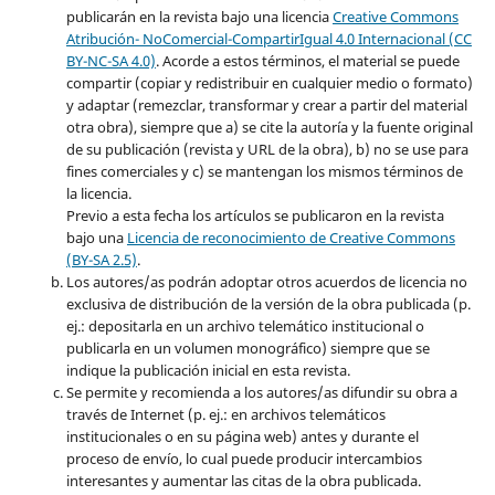
publicarán en la revista bajo una licencia
Creative Commons
Atribución- NoComercial-CompartirIgual 4.0 Internacional (CC
BY-NC-SA 4.0)
. Acorde a estos términos, el material se puede
compartir (copiar y redistribuir en cualquier medio o formato)
y adaptar (remezclar, transformar y crear a partir del material
otra obra), siempre que a) se cite la autoría y la fuente original
de su publicación (revista y URL de la obra), b) no se use para
fines comerciales y c) se mantengan los mismos términos de
la licencia.
Previo a esta fecha los artículos se publicaron en la revista
bajo una
Licencia de reconocimiento de Creative Commons
(BY-SA 2.5)
.
Los autores/as podrán adoptar otros acuerdos de licencia no
exclusiva de distribución de la versión de la obra publicada (p.
ej.: depositarla en un archivo telemático institucional o
publicarla en un volumen monográfico) siempre que se
indique la publicación inicial en esta revista.
Se permite y recomienda a los autores/as difundir su obra a
través de Internet (p. ej.: en archivos telemáticos
institucionales o en su página web) antes y durante el
proceso de envío, lo cual puede producir intercambios
interesantes y aumentar las citas de la obra publicada.