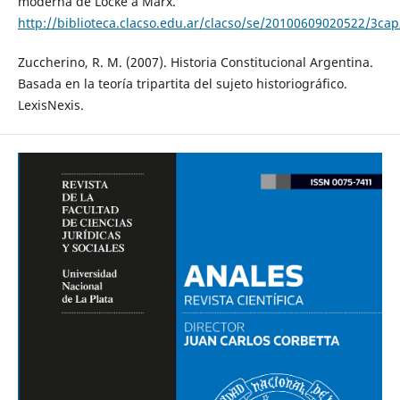
moderna de Locke a Marx.
http://biblioteca.clacso.edu.ar/clacso/se/20100609020522/3cap
Zuccherino, R. M. (2007). Historia Constitucional Argentina.
Basada en la teoría tripartita del sujeto historiográfico.
LexisNexis.