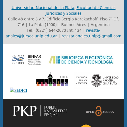
Universidad Nacional de La Plata
,
Facultad de Ciencias
Jurídicas y Sociales
Calle 48 entre 6 y 7. Edificio Sergio Karakachoff. Piso 7º Of.
716 | La Plata (1900) | Buenos Aires | Argentina
Tel.: (0221) 644-2070 Int. 134 |
revista-
anales@jursoc.unlp.edu.ar
|
revista.anales.unlp@gmail.com