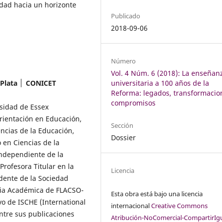
dad hacia un horizonte
Publicado
2018-09-06
Número
Vol. 4 Núm. 6 (2018): La enseñan
universitaria a 100 años de la
 Plata │ CONICET
Reforma: legados, transformacio
compromisos
sidad de Essex
orientación en Educación,
Sección
ncias de la Educación,
Dossier
 en Ciencias de la
Independiente de la
Profesora Titular en la
Licencia
dente de la Sociedad
aria Académica de FLACSO-
Esta obra está bajo una licencia
vo de ISCHE (International
internacional
Creative Commons
ntre sus publicaciones
Atribución-NoComercial-CompartirIg