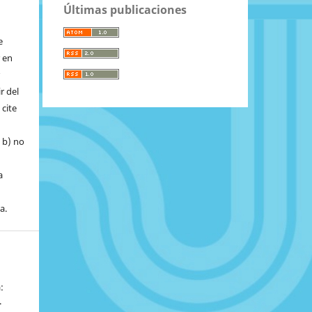
Últimas publicaciones
e
r en
r
r del
 cite
, b) no
a
a.
:
.