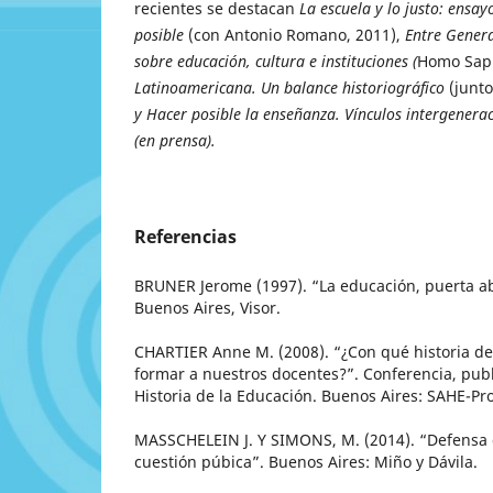
recientes se destacan
La escuela y lo justo: ensay
posible
(con Antonio Romano, 2011),
Entre Genera
sobre educación, cultura e instituciones (
Homo Sapi
Latinoamericana. Un balance historiográfico
(junto
y Hacer posible la enseñanza. Vínculos intergenera
(en prensa).
Referencias
BRUNER Jerome (1997). “La educación, puerta abi
Buenos Aires, Visor.
CHARTIER Anne M. (2008). “¿Con qué historia d
formar a nuestros docentes?”. Conferencia, pub
Historia de la Educación. Buenos Aires: SAHE-Pr
MASSCHELEIN J. Y SIMONS, M. (2014). “Defensa 
cuestión púbica”. Buenos Aires: Miño y Dávila.