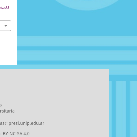
riasU
s
sitaria
rias@presi.unlp.edu.ar
 BY-NC-SA 4.0