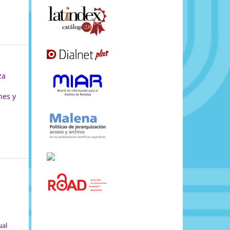
za
nes y
ual