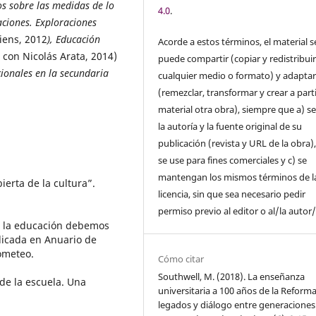
os sobre las medidas de lo
4.0
.
ciones. Exploraciones
ens, 2012
), Educación
Acorde a estos términos, el material s
 con Nicolás Arata, 2014)
puede compartir (copiar y redistribui
cionales en la secundaria
cualquier medio o formato) y adapta
(remezclar, transformar y crear a parti
material otra obra), siempre que a) se
la autoría y la fuente original de su
publicación (revista y URL de la obra)
se use para fines comerciales y c) se
mantengan los mismos términos de l
erta de la cultura”.
licencia, sin que sea necesario pedir
permiso previo al editor o al/la autor/
e la educación debemos
licada en Anuario de
ometeo.
Cómo citar
Southwell, M. (2018). La enseñanza
de la escuela. Una
universitaria a 100 años de la Reforma
legados y diálogo entre generaciones