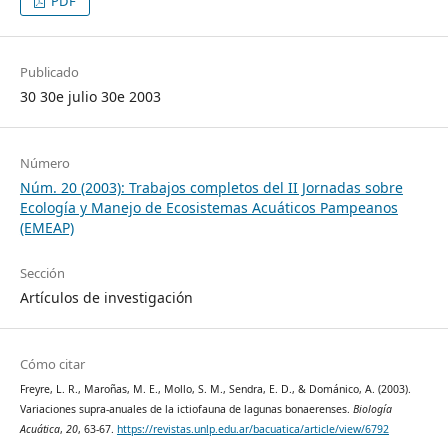
PDF
Publicado
30 30e julio 30e 2003
Número
Núm. 20 (2003): Trabajos completos del II Jornadas sobre
Ecología y Manejo de Ecosistemas Acuáticos Pampeanos
(EMEAP)
Sección
Artículos de investigación
Cómo citar
Freyre, L. R., Maroñas, M. E., Mollo, S. M., Sendra, E. D., & Dománico, A. (2003).
Variaciones supra-anuales de la ictiofauna de lagunas bonaerenses.
Biología
Acuática
,
20
, 63-67.
https://revistas.unlp.edu.ar/bacuatica/article/view/6792