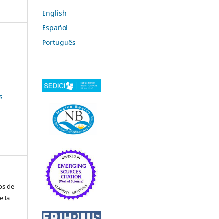
English
Español
Português
s
os de
e la