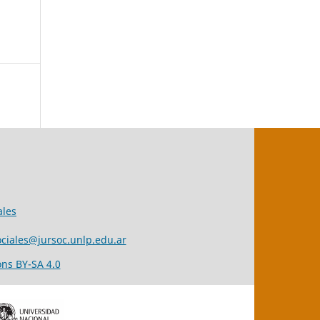
ales
ciales@jursoc.unlp.edu.ar
ns BY-SA 4.0