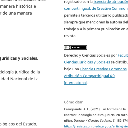
registrado con la
licencia de atribució
 manera histórica e
compartir igual, de Creative Common
ver de una manera
permite a terceros utilizar lo publicad
siempre que mencionen la autoría de
trabajo y a la primera publicación en 
revista.
Derecho y Ciencias Sociales por
Facul
urídicas y Sociales,
Ciencias Jurídicas y Sociales
se distrib
bajo una
Licencia Creative Commons
iología Jurídica de la
Atribución-CompartirIgual 4.0
rsidad Nacional de La
Internacional
.
Cómo citar
Casagrande, A. E. (2021). Las formas de la
libertad: Ideología político-judicial en torn
niñez.
Derecho Y Ciencias Sociales
,
3
, 152-174
ológicos del Estado.
https://revistas.unlp.edu.ar/dcs/article/vi