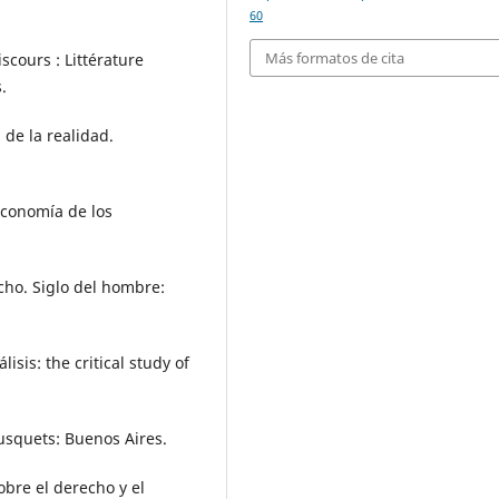
60
Más formatos de cita
cours : Littérature
.
 de la realidad.
Economía de los
echo. Siglo del hombre:
isis: the critical study of
Tusquets: Buenos Aires.
obre el derecho y el