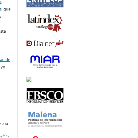
n,
s
, que
o
l
esta
tad de
uye
o a la
.
ew/112