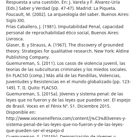
Respuesta a una cuestión. En: J. Varela y F. Álvarez-Uría
(Eds.) Saber y Verdad (pp. 47-47). Madrid: La Piqueta.
Foucault, M. (2002). La arqueología del saber. Buenos Aires:
Siglo XXI.
Frías Caballero, J. (1981). Imputabilidad Penal, capacidad
personal de reprochabilidad ético social, Buenos Aires:
Livrosca.
Glaser, B. y Strauss, A. (1967). The discovery of grounded
theory. Strategies for qualitative research. New York: Aldine
Publishing Company.
Guemureman, S. (2011). Los casos de violencia juvenil, las
teorías de las subculturas criminales y los miedos sociales.
En FLACSO (comp.) Más allá de las Pandillas, Violencias,
Juventudes y Resistencias en el mundo globalizado (pp. 123-
149). T. II. Quito: FLACSO.
Guemureman, S. (2015a). Jóvenes y sistema penal: de las
leyes que no fueron y de las leyes que pueden ser. El espejo
de Brasil. Voces en el Fénix Nº. 51. Diciembre 2015.
Disponible en:
http://www.vocesenelfenix.com/content/j%C3%B3venes-y-
sistema-penal-de-las-leyes-que-no-fueron-y-de-las-leyes-
que-pueden-ser-el-espejo-d
Guemureman, S. (2015b). Demonización de jóvenes y