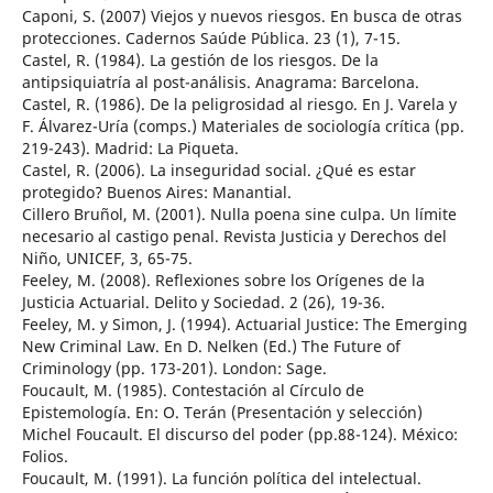
Caponi, S. (2007) Viejos y nuevos riesgos. En busca de otras
protecciones. Cadernos Saúde Pública. 23 (1), 7-15.
Castel, R. (1984). La gestión de los riesgos. De la
antipsiquiatría al post-análisis. Anagrama: Barcelona.
Castel, R. (1986). De la peligrosidad al riesgo. En J. Varela y
F. Álvarez-Uría (comps.) Materiales de sociología crítica (pp.
219-243). Madrid: La Piqueta.
Castel, R. (2006). La inseguridad social. ¿Qué es estar
protegido? Buenos Aires: Manantial.
Cillero Bruñol, M. (2001). Nulla poena sine culpa. Un límite
necesario al castigo penal. Revista Justicia y Derechos del
Niño, UNICEF, 3, 65-75.
Feeley, M. (2008). Reflexiones sobre los Orígenes de la
Justicia Actuarial. Delito y Sociedad. 2 (26), 19-36.
Feeley, M. y Simon, J. (1994). Actuarial Justice: The Emerging
New Criminal Law. En D. Nelken (Ed.) The Future of
Criminology (pp. 173-201). London: Sage.
Foucault, M. (1985). Contestación al Círculo de
Epistemología. En: O. Terán (Presentación y selección)
Michel Foucault. El discurso del poder (pp.88-124). México:
Folios.
Foucault, M. (1991). La función política del intelectual.