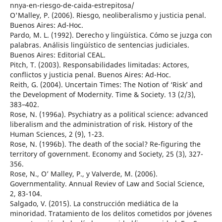
nnya-en-riesgo-de-caida-estrepitosa/
O'Malley, P. (2006). Riesgo, neoliberalismo y justicia penal.
Buenos Aires: Ad-Hoc.
Pardo, M. L. (1992). Derecho y lingüística. Cómo se juzga con
palabras. Análisis lingüístico de sentencias judiciales.
Buenos Aires: Editorial CEAL.
Pitch, T. (2003). Responsabilidades limitadas: Actores,
conflictos y justicia penal. Buenos Aires: Ad-Hoc.
Reith, G. (2004). Uncertain Times: The Notion of ‘Risk’ and
the Development of Modernity. Time & Society. 13 (2/3),
383–402.
Rose, N. (1996a). Psychiatry as a political science: advanced
liberalism and the administration of risk. History of the
Human Sciences, 2 (9), 1-23.
Rose, N. (1996b). The death of the social? Re-figuring the
territory of government. Economy and Society, 25 (3), 327-
356.
Rose, N., O’ Malley, P., y Valverde, M. (2006).
Governmentality. Annual Reviev of Law and Social Science,
2, 83-104.
Salgado, V. (2015). La construcción mediática de la
minoridad. Tratamiento de los delitos cometidos por jóvenes