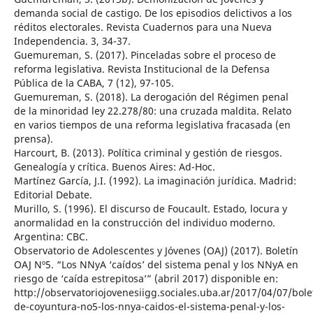
demanda social de castigo. De los episodios delictivos a los
réditos electorales. Revista Cuadernos para una Nueva
Independencia. 3, 34-37.
Guemureman, S. (2017). Pinceladas sobre el proceso de
reforma legislativa. Revista Institucional de la Defensa
Pública de la CABA, 7 (12), 97-105.
Guemureman, S. (2018). La derogación del Régimen penal
de la minoridad ley 22.278/80: una cruzada maldita. Relato
en varios tiempos de una reforma legislativa fracasada (en
prensa).
Harcourt, B. (2013). Política criminal y gestión de riesgos.
Genealogía y crítica. Buenos Aires: Ad-Hoc.
Martínez García, J.I. (1992). La imaginación jurídica. Madrid:
Editorial Debate.
Murillo, S. (1996). El discurso de Foucault. Estado, locura y
anormalidad en la construcción del individuo moderno.
Argentina: CBC.
Observatorio de Adolescentes y Jóvenes (OAJ) (2017). Boletín
OAJ Nº5. “Los NNyA ‘caídos’ del sistema penal y los NNyA en
riesgo de ‘caída estrepitosa’” (abril 2017) disponible en:
http://observatoriojovenesiigg.sociales.uba.ar/2017/04/07/bole
de-coyuntura-no5-los-nnya-caidos-el-sistema-penal-y-los-