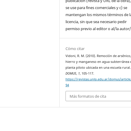
publicación (revista y URL de la obra)
se use para fines comerciales y c) se
mantengan los mismos términos de l
licencia, sin que sea necesario pedir
permiso previo al editor o al/la autor/
Cómo citar
Vidoni, R. M. (2010). Remoción de arsénico
hierro y manganeso en agua subterránea 
planta piloto ubicada en una escuela rural
DOMUS
,
1
, 105-117.
https://revistas.unlp.edu.ar/domus/articl
94
Más formatos de cita