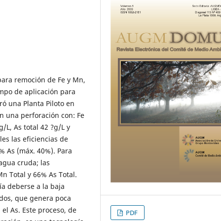
para remoción de Fe y Mn,
ampo de aplicación para
ó una Planta Piloto en
en una perforación con: Fe
/L, As total 42 ?g/L y
es las eficiencias de
0% As (máx. 40%). Para
 agua cruda; las
n Total y 66% As Total.
ía deberse a la baja
ados, que genera poca
 el As. Este proceso, de
PDF