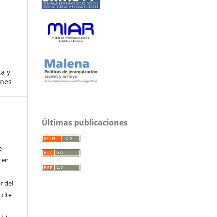
ca y
enes
Últimas publicaciones
e
r en
r
r del
 cite