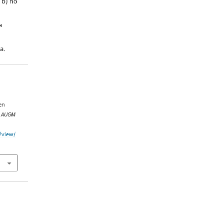
, b) no
a
a.
,
en
.
AUGM
e/view/