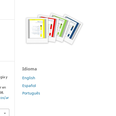
Idioma
gía y
English
Español
r en
98.
Português
tos/ar