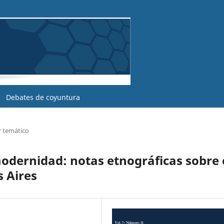
Debates de coyuntura
r temático
odernidad: notas etnográficas sobre 
s Aires