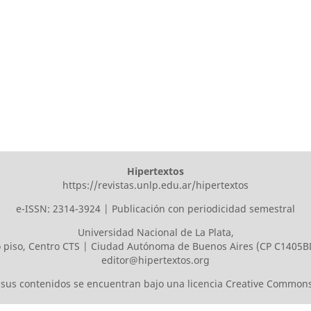
Hipertextos
https://revistas.unlp.edu.ar/hipertextos
e-ISSN: 2314-3924 | Publicación con periodicidad semestral
Universidad Nacional de La Plata
,
o piso, Centro CTS | Ciudad Autónoma de Buenos Aires (CP C1405B
editor@hipertextos.org
os sus contenidos se encuentran bajo una licencia
Creative Commons