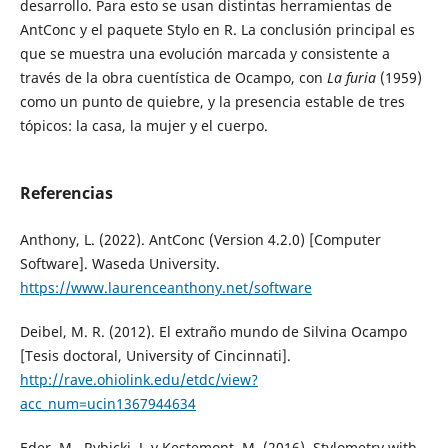
desarrollo. Para esto se usan distintas herramientas de
AntConc y el paquete Stylo en R. La conclusión principal es
que se muestra una evolución marcada y consistente a
través de la obra cuentística de Ocampo, con
La furia
(1959)
como un punto de quiebre, y la presencia estable de tres
tópicos: la casa, la mujer y el cuerpo.
Referencias
Anthony, L. (2022). AntConc (Version 4.2.0) [Computer
Software]. Waseda University.
https://www.laurenceanthony.net/software
Deibel, M. R. (2012). El extraño mundo de Silvina Ocampo
[Tesis doctoral, University of Cincinnati].
http://rave.ohiolink.edu/etdc/view?
acc_num=ucin1367944634
Eder, M., Rybicki, J. y Kestemont, M. (2016). Stylometry with