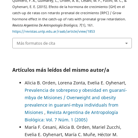
Quintero, F. A., Guimarey, L., Orden, A. B., Cesani, M. F., Fucini, M. C., &
Oyhenart, E. E. (2015). Efecto de la hormona de crecimiento (GH) en el
catch-up de ratas con retardo prenatal de crecimiento (RPC) / Grow
hormone effect in the catch-up of rats with prenatal grow retardation.
Revista Argentina De Antropología Biológica
,
7
(1), 161.
https://revistas.unlp.edu.ar/raab/article/view/1853
Más formatos de cita
Artículos más leídos del mismo autor/a
Alicia B. Orden, Lorena Zonta, Evelia E. Oyhenart,
Prevalencia de sobrepeso y obesidad en guaraní-
mbya de Misiones / Overweight and obesity
prevalence in guaraní-mbya individuals from
Misiones
,
Revista Argentina de Antropología
Biológica: Vol. 7 Núm. 1 (2005)
María F. Cesani, Alicia B. Orden, Mariel Zucchi,
Evelia E. Oyhenart, María C. Muñe, Héctor M.