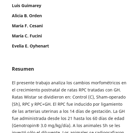
Luis Guimarey
Alicia B. Orden
María F. Cesani
María C. Fucini
Evelia E. Oyhenart
Resumen
El presente trabajo analiza los cambios morfométricos en
el crecimiento postnatal de ratas RPC tratadas con GH.
Ratas Wistar se dividieron en: Control (C), Sham-operado
(Sh), RPC y RPC+GH. El RPC fue inducido por ligamiento
de las arterias uterinas a los 14 días de gestación. La GH
fue administrada desde los 21 hasta los 60 días de edad
(Genotropin® 3.0 mg/kg/día). A los animales Sh se les
inyectó sólo el diluyente. Los animales se radiografiaron