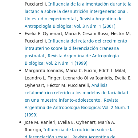
Pucciarelli,
Influencia de la alimentación durante la
lactancia sobre la desnutrición intergeneracional.
Un estudio experimental
,
Revista Argentina de
Antropología Biológica: Vol. 3 Núm. 1 (2001)
Evelia E. Oyhenart, Maria F. Cesani Rossi, Héctor M.
Pucciarelli,
Influencia del retardo del crecimiento
intrauterino sobre la diferenciación craneana
postnatal
,
Revista Argentina de Antropología
Biológica: Vol. 2 Núm. 1 (1999)
Margarita Ioanidis, María C. Fucini, Edith I. Milat,
Leandro L. Finger, Leonardo Oliva Ioanidis, Evelia E.
Oyhenart, Héctor M. Pucciarelli,
Análisis
cefalométrico referido a los modelos de facialidad
en una muestra infanto-adolescente
,
Revista
Argentina de Antropología Biológica: Vol. 2 Núm. 1
(1999)
José M. Ranieri, Evelia E. Oyhenart, María A.
Rodrigo,
Influencia de la nutrición sobre la
diferenciación sexual
,
Revista Argentina de