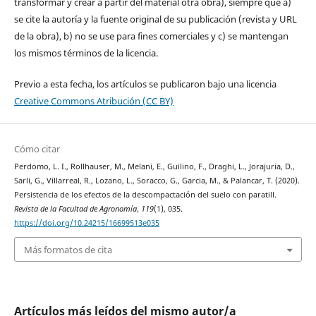
transformar y crear a partir del material otra obra), siempre que a)
se cite la autoría y la fuente original de su publicación (revista y URL
de la obra), b) no se use para fines comerciales y c) se mantengan
los mismos términos de la licencia.
Previo a esta fecha, los artículos se publicaron bajo una licencia
Creative Commons Atribución (CC BY)
Cómo citar
Perdomo, L. I., Rollhauser, M., Melani, E., Guilino, F., Draghi, L., Jorajuria, D.,
Sarli, G., Villarreal, R., Lozano, L., Soracco, G., Garcia, M., & Palancar, T. (2020).
Persistencia de los efectos de la descompactación del suelo con paratill.
Revista de la Facultad de Agronomía
,
119
(1), 035.
https://doi.org/10.24215/16699513e035
Más formatos de cita
Artículos más leídos del mismo autor/a