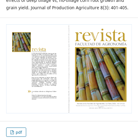
effects of deep tillage vs, no-tillage corn root growth and
grain yield. Journal of Production Agriculture 8(3): 401-405.
pdf