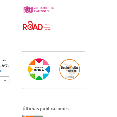
,
tlán,
,
119
(2),
48
Últimas publicaciones