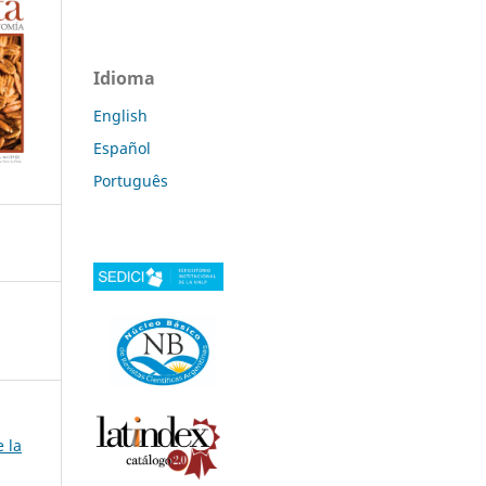
Idioma
English
Español
Português
e la