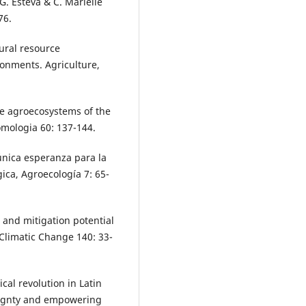
G. Esteva & C. Marielle
76.
tural resource
onments. Agriculture,
he agroecosystems of the
omologia 60: 137-144.
 única esperanza para la
gica, Agroecología 7: 65-
n and mitigation potential
 Climatic Change 140: 33-
cal revolution in Latin
eignty and empowering