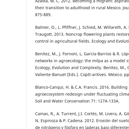
Azaola, M. C. 2012. Becoming a migrant: aspirat
their transition to adulthood in rural Mexico. Jo
875-889.
Balmer, O., L. Pfiffner, J. Schied, M. Willareth, 
Traugott. 2013. Noncrop flowering plants resto
control in agricultural fields. Ecology and Evolut
Benítez, M., J. Fornoni, L. García-Barrios & R. L
networks in agroecology: the milpa as a model sy
Ecology, Evolution and Complexity. Benítez, M.,
Valiente-Banuet (Eds.). CopIt-arXives. México. pp
Blanco-Canqui, H. & C.A. Francis. 2016. Building 
agroecosystem redesign under fluctuating climat
Soil and Water Conservation 71: 127A-133A.
Camas, R., A. Turrent, J.I. Cortés, M. Livera, A. Gón
N. Espinoza & P. Cadena. 2012. Erosión del suel
de nitrógeno y fósforo en laderas bajo diferent