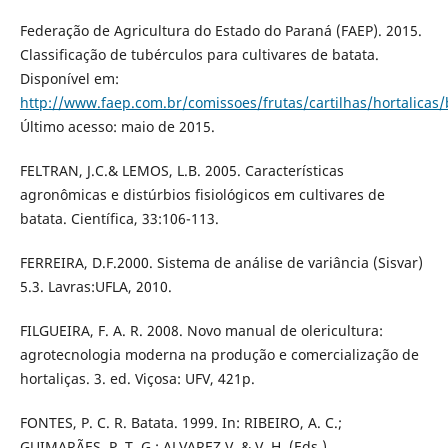
Federação de Agricultura do Estado do Paraná (FAEP). 2015.
Classificação de tubérculos para cultivares de batata.
Disponível em:
http://www.faep.com.br/comissoes/frutas/cartilhas/hortalicas
Último acesso: maio de 2015.
FELTRAN, J.C.& LEMOS, L.B. 2005. Características
agronômicas e distúrbios fisiológicos em cultivares de
batata. Científica, 33:106-113.
FERREIRA, D.F.2000. Sistema de análise de variância (Sisvar)
5.3. Lavras:UFLA, 2010.
FILGUEIRA, F. A. R. 2008. Novo manual de olericultura:
agrotecnologia moderna na produção e comercialização de
hortaliças. 3. ed. Viçosa: UFV, 421p.
FONTES, P. C. R. Batata. 1999. In: RIBEIRO, A. C.;
GUIMARÃES, P. T. G.; ALVAREZ V. & V. H. (Eds.).