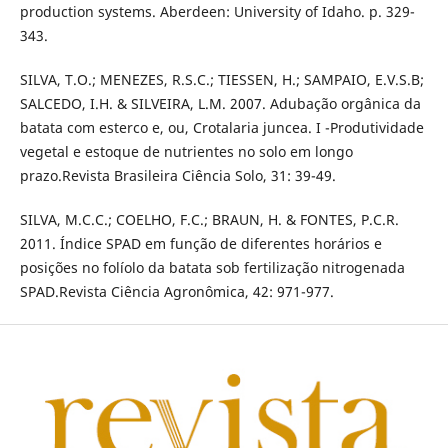
production systems. Aberdeen: University of Idaho. p. 329-
343.
SILVA, T.O.; MENEZES, R.S.C.; TIESSEN, H.; SAMPAIO, E.V.S.B;
SALCEDO, I.H. & SILVEIRA, L.M. 2007. Adubação orgânica da
batata com esterco e, ou, Crotalaria juncea. I -Produtividade
vegetal e estoque de nutrientes no solo em longo
prazo.Revista Brasileira Ciência Solo, 31: 39-49.
SILVA, M.C.C.; COELHO, F.C.; BRAUN, H. & FONTES, P.C.R.
2011. Índice SPAD em função de diferentes horários e
posições no folíolo da batata sob fertilização nitrogenada
SPAD.Revista Ciência Agronômica, 42: 971-977.