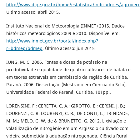
http://www.ibge.gov.br/home/estatistica/indicadores/agropec
Último acesso: abril 2015.
Instituto Nacional de Meteorologia (INMET) 2015. Dados
históricos meteorológicos 2009 e 2010. Disponível em:
http://www.inmet.gov.br/portal/index.php?
r=bdmep/bdmep
. Último acesso: jun.2015
IUNG, M. C. 2006. Fontes e doses de potássio na
produtividade e qualidade de quatro cultivares de batata e
em teores extraíveis em cambissolo da região de Curitiba,
Paraná. 2006. Dissertação (Mestrado em Ciência do Solo),
Universidade Federal do Paraná, Curitiba, 101pp..
LORENSINI, F.; CERETTA, C. A.; GIROTTO, E.; CERINI, J. B.;
LOURENZI, C. R. LOURENZI, C. R.; DE CONTI, L.; TRINDADE,
M. M.; MELO, G. W. de & BRUNETTO, G. 2012. Lixiviação e
volatilização de nitrogênio em um Argissolo cultivado com
videira submetida à adubação nitrogenada. Ciência Rural