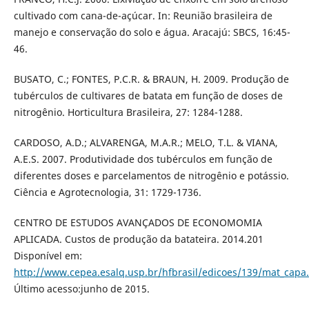
cultivado com cana-de-açúcar. In: Reunião brasileira de
manejo e conservação do solo e água. Aracajú: SBCS, 16:45-
46.
BUSATO, C.; FONTES, P.C.R. & BRAUN, H. 2009. Produção de
tubérculos de cultivares de batata em função de doses de
nitrogênio. Horticultura Brasileira, 27: 1284-1288.
CARDOSO, A.D.; ALVARENGA, M.A.R.; MELO, T.L. & VIANA,
A.E.S. 2007. Produtividade dos tubérculos em função de
diferentes doses e parcelamentos de nitrogênio e potássio.
Ciência e Agrotecnologia, 31: 1729-1736.
CENTRO DE ESTUDOS AVANÇADOS DE ECONOMOMIA
APLICADA. Custos de produção da batateira. 2014.201
Disponível em:
http://www.cepea.esalq.usp.br/hfbrasil/edicoes/139/mat_capa
Último acesso:junho de 2015.