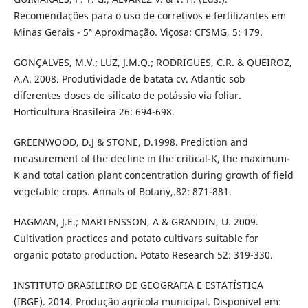
Recomendações para o uso de corretivos e fertilizantes em
Minas Gerais - 5ª Aproximação. Viçosa: CFSMG, 5: 179.
GONÇALVES, M.V.; LUZ, J.M.Q.; RODRIGUES, C.R. & QUEIROZ,
A.A. 2008. Produtividade de batata cv. Atlantic sob
diferentes doses de silicato de potássio via foliar.
Horticultura Brasileira 26: 694-698.
GREENWOOD, D.J & STONE, D.1998. Prediction and
measurement of the decline in the critical-K, the maximum-
K and total cation plant concentration during growth of field
vegetable crops. Annals of Botany,.82: 871-881.
HAGMAN, J.E.; MARTENSSON, A & GRANDIN, U. 2009.
Cultivation practices and potato cultivars suitable for
organic potato production. Potato Research 52: 319-330.
INSTITUTO BRASILEIRO DE GEOGRAFIA E ESTATÍSTICA
(IBGE). 2014. Produção agrícola municipal. Disponível em: