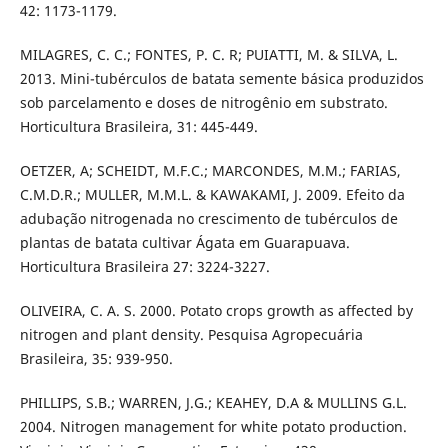
42: 1173-1179.
MILAGRES, C. C.; FONTES, P. C. R; PUIATTI, M. & SILVA, L.
2013. Mini-tubérculos de batata semente básica produzidos
sob parcelamento e doses de nitrogênio em substrato.
Horticultura Brasileira, 31: 445-449.
OETZER, A; SCHEIDT, M.F.C.; MARCONDES, M.M.; FARIAS,
C.M.D.R.; MULLER, M.M.L. & KAWAKAMI, J. 2009. Efeito da
adubação nitrogenada no crescimento de tubérculos de
plantas de batata cultivar Ágata em Guarapuava.
Horticultura Brasileira 27: 3224-3227.
OLIVEIRA, C. A. S. 2000. Potato crops growth as affected by
nitrogen and plant density. Pesquisa Agropecuária
Brasileira, 35: 939-950.
PHILLIPS, S.B.; WARREN, J.G.; KEAHEY, D.A & MULLINS G.L.
2004. Nitrogen management for white potato production.