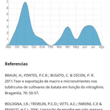
Referencias
BRAUN, H.; FONTES, P.C.R.; BUSATO, C. & CECON, P. R.
2011.Teor e exportação de macro e micronutrientes nos
tubérculos de cultivares de batata em função do nitrogênio.
Bragantia, 70: 50-57.
BOLOGNA, I.R.; TRIVELIN, P.C.O.; VITTI, A.C.; FARONI, C.E &
FRANCO, H.C.J. 2006. Lixiviação de enxofre em solo arenoso