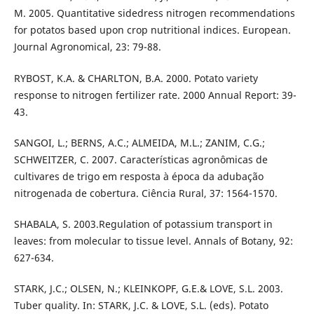
M. 2005. Quantitative sidedress nitrogen recommendations
for potatos based upon crop nutritional indices. European.
Journal Agronomical, 23: 79-88.
RYBOST, K.A. & CHARLTON, B.A. 2000. Potato variety
response to nitrogen fertilizer rate. 2000 Annual Report: 39-
43.
SANGOI, L.; BERNS, A.C.; ALMEIDA, M.L.; ZANIM, C.G.;
SCHWEITZER, C. 2007. Características agronômicas de
cultivares de trigo em resposta à época da adubação
nitrogenada de cobertura. Ciência Rural, 37: 1564-1570.
SHABALA, S. 2003.Regulation of potassium transport in
leaves: from molecular to tissue level. Annals of Botany, 92:
627-634.
STARK, J.C.; OLSEN, N.; KLEINKOPF, G.E.& LOVE, S.L. 2003.
Tuber quality. In: STARK, J.C. & LOVE, S.L. (eds). Potato