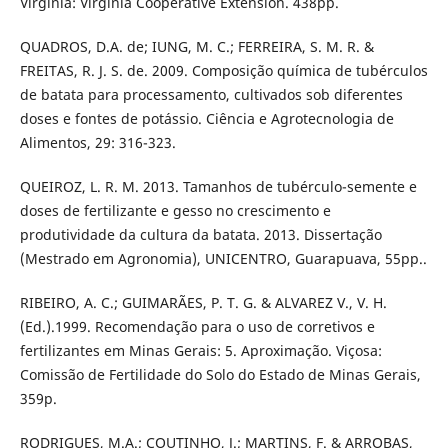
Virginia: Virginia Cooperative Extension. 438pp.
QUADROS, D.A. de; IUNG, M. C.; FERREIRA, S. M. R. &
FREITAS, R. J. S. de. 2009. Composição química de tubérculos
de batata para processamento, cultivados sob diferentes
doses e fontes de potássio. Ciência e Agrotecnologia de
Alimentos, 29: 316-323.
QUEIROZ, L. R. M. 2013. Tamanhos de tubérculo-semente e
doses de fertilizante e gesso no crescimento e
produtividade da cultura da batata. 2013. Dissertação
(Mestrado em Agronomia), UNICENTRO, Guarapuava, 55pp..
RIBEIRO, A. C.; GUIMARÃES, P. T. G. & ALVAREZ V., V. H.
(Ed.).1999. Recomendação para o uso de corretivos e
fertilizantes em Minas Gerais: 5. Aproximação. Viçosa:
Comissão de Fertilidade do Solo do Estado de Minas Gerais,
359p.
RODRIGUES, M.A.; COUTINHO, J.; MARTINS, F. & ARROBAS,